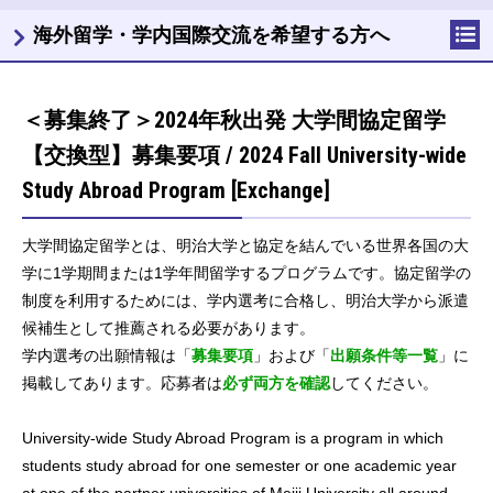
海外留学・学内国際交流を希望する方へ
＜募集終了＞2024年秋出発 大学間協定留学
【交換型】募集要項 / 2024 Fall University-wide
Study Abroad Program [Exchange]
大学間協定留学とは、明治大学と協定を結んでいる世界各国の大
学に1学期間または1学年間留学するプログラムです。協定留学の
制度を利用するためには、学内選考に合格し、明治大学から派遣
候補生として推薦される必要があります。
学内選考の出願情報は「
募集要項
」および「
出願条件等一覧
」に
掲載してあります。応募者は
必ず両方を確認
してください。
University-wide Study Abroad Program is a program in which
students study abroad for one semester or one academic year
at one of the partner universities of Meiji University all around