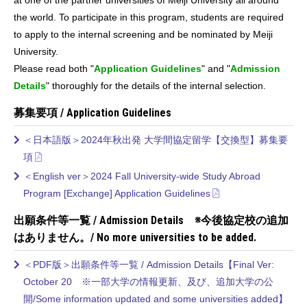
the world.
To participate in this program, students are required
to apply to the internal screening and be nominated by Meiji
University.
Please read both "
Application Guidelines
" and "
Admission
Details
" thoroughly for the details of the internal selection.
募集要項 / Application Guidelines
＜日本語版＞2024年秋出発 大学間協定留学【交換型】募集要
項
＜English ver＞2024 Fall University-wide Study Abroad
Program [Exchange] Application Guidelines
出願条件等一覧 / Admission Details ※今後協定校の追加
はありません。/ No more universities to be added.
＜PDF版＞出願条件等一覧 / Admission Details【Final Ver:
October 20 ※一部大学の情報更新、及び、追加大学の公
開/Some information updated and some universities added】