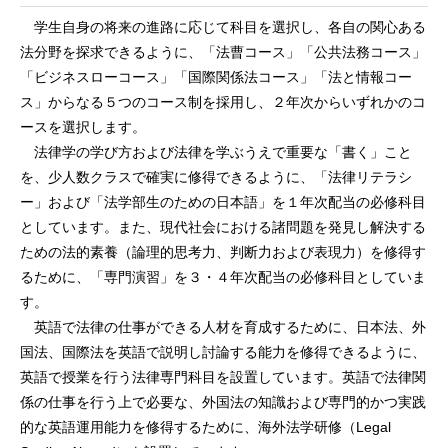
学生自身の将来の進路に応じて科目を選択し、各自の関心ある
法分野を探求できるように、「法曹コース」「公共法務コース」
「ビジネスローコース」「国際関係法コース」「法と情報コー
ス」からなる５つのコース制を採用し、２年次からいずれかのコ
ースを選択します。
法律学の学び方および法律を学ぶうえで重要な「書く」こと
を、少人数クラスで確実に修得できるように、「法律リテラシ
ー」および「法学部生のための日本語」を１年次配当の必修科目
としています。また、現代社会における諸問題を発見し解決する
ための法的素養（論理的思考力、判断力および表現力）を修得す
るために、「専門演習」を３・４年次配当の必修科目としていま
す。
英語で法律の仕事ができる人材を育成するために、日本法、外
国法、国際法を英語で説明し討論する能力を修得できるように、
英語で授業を行う法律専門科目を設置しています。英語で法律関
係の仕事を行う上で必要な、外国法の知識および専門的かつ実践
的な英語運用能力を修得するために、海外法学研修（Legal