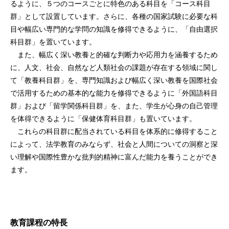
るように、５つのコースごとに特色のある科目を「コース科目
群」として設置しています。さらに、各種の国家試験に必要な科
目や幅広い専門的な学問の知識を修得できるように、「自由選択
科目群」を置いています。
また、幅広く深い教養と的確な判断力や応用力を涵養するため
に、人文、社会、自然など人類社会の課題が存在する領域に関し
て「教養科目群」を、専門知識および幅広く深い教養を国際社会
で活用するための基本的な能力を修得できるように「外国語科目
群」および「留学関係科目群」を、また、学生が心身の自己管理
を体得できるように「保健体育科目群」も置いています。
これらの科目群に配当されている科目を体系的に修得すること
によって、法学教育のみならず、社会と人間についての洞察と深
い理解や国際性豊かな批判的精神に富んだ能力を養うことができ
ます。
教育課程の特長