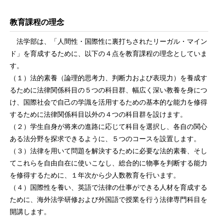
教育課程の理念
法学部は、「人間性・国際性に裏打ちされたリーガル・マイン
ド」を育成するために、以下の４点を教育課程の理念としていま
す。
（１）法的素養（論理的思考力、判断力および表現力）を養成す
るために法律関係科目の５つの科目群、幅広く深い教養を身につ
け、国際社会で自己の学識を活用するための基本的な能力を修得
するために法律関係科目以外の４つの科目群を設けます。
（２）学生自身が将来の進路に応じて科目を選択し、各自の関心
ある法分野を探求できるように、５つのコースを設置します。
（３）法律を用いて問題を解決するために必要な法的素養、そし
てこれらを自由自在に使いこなし、総合的に物事を判断する能力
を修得するために、１年次から少人数教育を行います。
（４）国際性を養い、英語で法律の仕事ができる人材を育成する
ために、海外法学研修および外国語で授業を行う法律専門科目を
開講します。