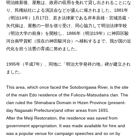
明治維新後、屋敷は、政府の収用を免れて貸し出されることにな
り、民権結社による演説会などが盛んに催されました。1881年
（明治14年）1月17日、若き法律家である岸本辰雄・宮城浩蔵・
矢代操は、屋敷の一部を借り受け、同心協力して明治法律学校
（明治大学の前身）を開校し、1886年（明治19年）に神田区駿
河台南甲賀町（現在の神田駿河台）へ移転するまで、我が国の近
代化を担う法曹の育成に努めました。
1995年（平成7年）、同地に「明治大学発祥の地」碑が建立され
ました。
This area, which once faced the Sotoborigawa River, is the site
of the main Edo residence of the Fukozu-Matsudaira clan. The
clan ruled the Shimabara Domain in Hizen Province (present-
day Nagasaki Prefecture)and other areas from 1691.
After the Meiji Restoration, the residence was saved from
government appropriation. It was made available for hire and
was a popular venue for campaign speeches and so on by