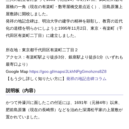
屋橋の一角（現在の有楽町・数寄屋橋交差点近く）、旧島原藩上
屋敷跡に開校しました。
発祥の地記念碑は、明治大学の建学の精神を顕彰し、教育の近代
化の道標を明らかにしようと1995年11月2日、東京・有楽町（千
代田区有楽町二丁目）に建立しました。
所在地：東京都千代田区有楽町二丁目２
アクセス：有楽町駅より徒歩3分、銀座駅より徒歩1分（いずれも
最寄口より）
Google Map
https://goo.gl/maps/JLkhNPgGmohzns8Z8
【もう少し詳しく知りたい方に】
発祥の地記念碑コラム
説明板（内容）
かつて外濠川に面したこの付近には、1691年（元禄4年）以来、
肥前島原藩（現在の長崎県）などを治めた深溝松平家の上屋敷が
置かれていました。