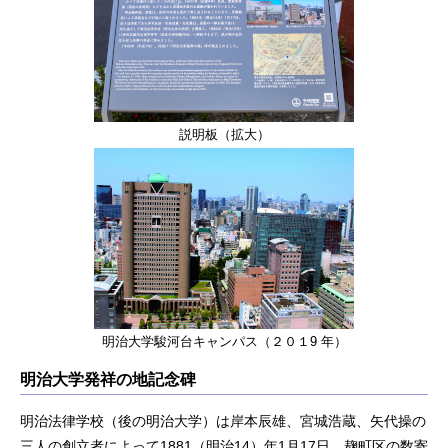
説明板（拡大）
明治大学駿河台キャンパス（２０１9 年）
明治大学発祥の地記念碑
明治法律学校（後の明治大学）は岸本辰雄、宮城浩蔵、矢代操の
三人の創立者によって1881（明治14）年1月17日、麹町区の数寄