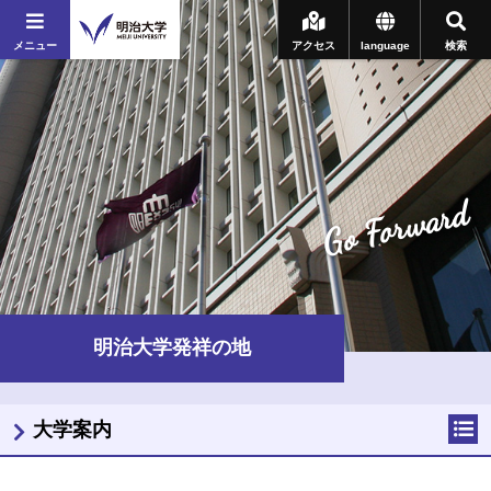
メニュー
アクセス
language
検索
Go Forward
明治大学発祥の地
大学案内