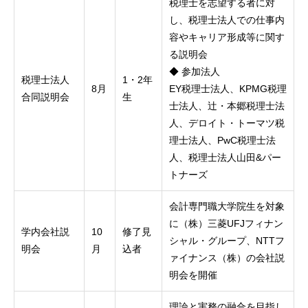
税理士を志望する者に対
し、税理士法人での仕事内
容やキャリア形成等に関す
る説明会
◆ 参加法人
税理士法人
1・2年
8月
EY税理士法人、KPMG税理
合同説明会
生
士法人、辻・本郷税理士法
人、デロイト・トーマツ税
理士法人、PwC税理士法
人、税理士法人山田&パー
トナーズ
会計専門職大学院生を対象
に（株）三菱UFJフィナン
学内会社説
10
修了見
シャル・グループ、NTTフ
明会
月
込者
ァイナンス（株）の会社説
明会を開催
理論と実務の融合を目指し