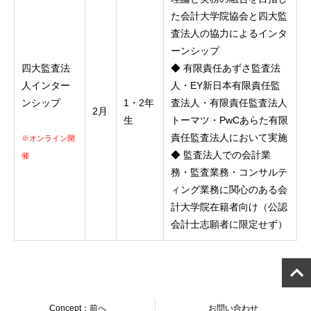
た会計大学院協会と四大監
査法人の協力によるインタ
ーンシップ
四大監査法
◆ 有限責任あずさ監査法
人インター
人・EY新日本有限責任監
ンシップ
1・2年
査法人・有限責任監査法人
2月
生
トーマツ・PwCあらた有限
責任監査法人において実施
※オンライン開
◆ 監査法人での会計業
催
務・監査業務・コンサルテ
ィング業務に関心のある会
計大学院在籍者向け（公認
会計士志願者に限定せず）
Concept：前へ
お問い合わせ