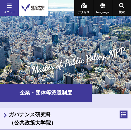
メニュー
アクセス
language
検索
Master of Public Policy, MPP
企業・団体等派遣制度
ガバナンス研究科
（公共政策大学院）