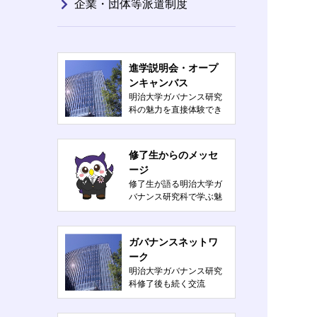
企業・団体等派遣制度
進学説明会・オープ
ンキャンバス
明治大学ガバナンス研究
科の魅力を直接体験でき
るイベント
修了生からのメッセ
ージ
修了生が語る明治大学ガ
バナンス研究科で学ぶ魅
力とは？
ガバナンスネットワ
ーク
明治大学ガバナンス研究
科修了後も続く交流