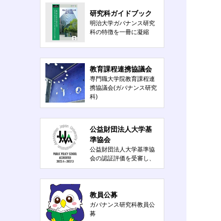
研究科ガイドブック
明治大学ガバナンス研究
科の特徴を一冊に凝縮
教育課程連携協議会
専門職大学院教育課程連
携協議会(ガバナンス研究
科)
公益財団法人大学基
準協会
公益財団法人大学基準協
会の認証評価を受審し、
「公共政策系専門職大学
院基準に適合している」
と認定されました
教員公募
ガバナンス研究科教員公
募