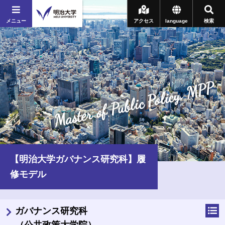
メニュー
アクセス
language
検索
Master of Public Policy, MPP
【明治大学ガバナンス研究科】履
修モデル
ガバナンス研究科
（公共政策大学院）