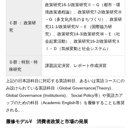
政策研究16-1/政策研究Ⅱ－Ｇ（都市・環
境政策過程論）、政策研究7-2/政策研究Ⅲ
－G（多文化共生のまちづくり）、政策研
Ｃ群 ： 政策研
究11-1/政策研究Ⅳ－Ｅ（国際協力研
究
究）、政策研究14-3/政策研究Ⅶ－Ｅ（社
会起業活動）、政策研究16-2/政策研究Ｘ
Ⅰ－Ｄ（気候変動と社会システム）
Ｄ群：特別・特
課題設定演習、レポート作成演習
殊研究
上記の日本語科目に対応する英語科目、あるいは英語コースにの
み設けられている英語科目（Global Governance(Theory)、
Global Governance (Institutions)、 Social Policy等）や英語力ア
ップのための科目（Academic English等）を履修することも推奨
される。
履修モデルⅤ 消費者政策と市場の発展