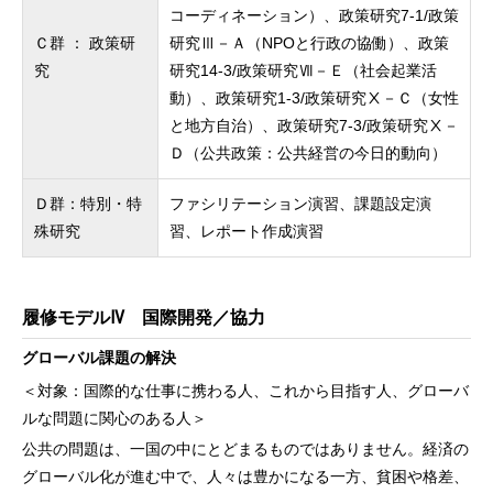
コーディネーション）、政策研究7-1/政策
Ｃ群 ： 政策研
研究Ⅲ－Ａ（NPOと行政の協働）、政策
究
研究14-3/政策研究Ⅶ－Ｅ（社会起業活
動）、政策研究1-3/政策研究Ⅹ－Ｃ（女性
と地方自治）、政策研究7-3/政策研究Ⅹ－
Ｄ（公共政策：公共経営の今日的動向）
Ｄ群：特別・特
ファシリテーション演習、課題設定演
殊研究
習、レポート作成演習
履修モデルⅣ 国際開発／協力
グローバル課題の解決
＜対象：国際的な仕事に携わる人、これから目指す人、グローバ
ルな問題に関心のある人＞
公共の問題は、一国の中にとどまるものではありません。経済の
グローバル化が進む中で、人々は豊かになる一方、貧困や格差、