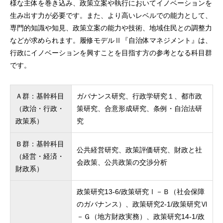
様な主体を巻き込み、政策立案や執行においてイノベーションを
生み出す力が必要です。また、より高いレベルでの能力として、
専門的知識や知見、政策立案の能力や技術、地域住民との調整力
などが求められます。履修モデルⅡ『自治体マネジメント』は、
行政にイノベーションを興すことを目指す方の参考となる科目群
です。
Ａ群：基幹科目
ガバナンス研究、行政学研究１、都市政
（政治・行政・
策研究、合意形成研究、条例・自治法研
政策系）
究
Ｂ群：基幹科目
公共経営研究、政策評価研究、財政と社
（経営・経済・
会政策、公共政策の交渉分析
財政系）
政策研究13-6/政策研究Ⅰ－Ｂ（社会保障
のガバナンス）、政策研究2-1/政策研究Ⅵ
－Ｇ（地方財政実務）、政策研究14-1/政