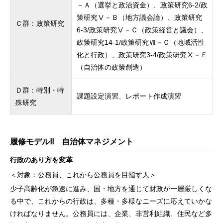
－Ａ（選挙と政治資金）、政策研究6-2/政
策研究Ⅴ－Ｂ（地方議会論）、政策研究
Ｃ群：政策研究
6-3/政策研究Ⅴ－Ｃ（政策経営と議会）、
政策研究14-1/政策研究Ⅶ－Ｃ（地域活性
化と行政）、政策研究3-4/政策研究Ⅹ－Ｅ
（自治体の政策創造）
Ｄ群：特別・特
課題設定演習、レポート作成演習
殊研究
履修モデルⅡ 自治体マネジメント
行政のあり方を変革
＜対象：公務員、これから公務員を目指す人＞
少子高齢化が急速に進み、国・地方を通じて財政が一層厳しくな
る中で、これからの行政は、多種・多様なニーズに応えていかな
ければなりません。公務員には、企業、非営利組織、住民など多