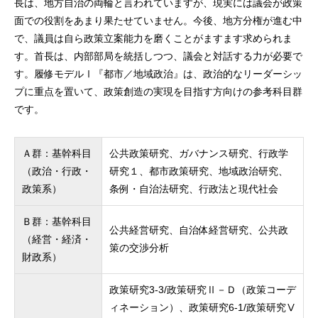
長は、地方自治の両輪と言われていますが、現実には議会が政策
面での役割をあまり果たせていません。今後、地方分権が進む中
で、議員は自ら政策立案能力を磨くことがますます求められま
す。首長は、内部部局を統括しつつ、議会と対話する力が必要で
す。履修モデルⅠ『都市／地域政治』は、政治的なリーダーシッ
プに重点を置いて、政策創造の実現を目指す方向けの参考科目群
です。
Ａ群：基幹科目
公共政策研究、ガバナンス研究、行政学
（政治・行政・
研究１、都市政策研究、地域政治研究、
政策系）
条例・自治法研究、行政法と現代社会
Ｂ群：基幹科目
公共経営研究、自治体経営研究、公共政
（経営・経済・
策の交渉分析
財政系）
政策研究3-3/政策研究Ⅱ－Ｄ（政策コーデ
ィネーション）、政策研究6-1/政策研究Ⅴ