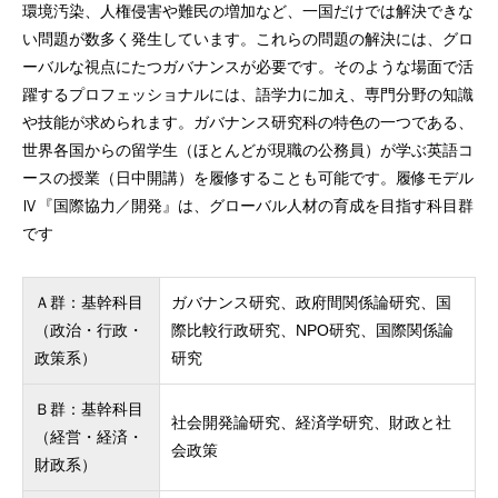
環境汚染、人権侵害や難民の増加など、一国だけでは解決できな
い問題が数多く発生しています。これらの問題の解決には、グロ
ーバルな視点にたつガバナンスが必要です。そのような場面で活
躍するプロフェッショナルには、語学力に加え、専門分野の知識
や技能が求められます。ガバナンス研究科の特色の一つである、
世界各国からの留学生（ほとんどが現職の公務員）が学ぶ英語コ
ースの授業（日中開講）を履修することも可能です。履修モデル
Ⅳ『国際協力／開発』は、グローバル人材の育成を目指す科目群
です
Ａ群：基幹科目
ガバナンス研究、政府間関係論研究、国
（政治・行政・
際比較行政研究、NPO研究、国際関係論
政策系）
研究
Ｂ群：基幹科目
社会開発論研究、経済学研究、財政と社
（経営・経済・
会政策
財政系）