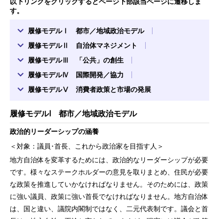
以下リンクをクリックするとページ下部該当ページに遷移しま
す。
履修モデルⅠ 都市／地域政治モデル
履修モデルⅡ 自治体マネジメント
履修モデルⅢ 「公共」の創生
履修モデルⅣ 国際開発／協力
履修モデルⅤ 消費者政策と市場の発展
履修モデルⅠ 都市／地域政治モデル
政治的リーダーシップの涵養
＜対象：議員･首長、これから政治家を目指す人＞
地方自治体を変革するためには、政治的なリーダーシップが必要
です。様々なステークホルダーの意見を取りまとめ、住民が必要
な政策を推進していかなければなりません。そのためには、政策
に強い議員、政策に強い首長でなければなりません。地方自治体
は、国と違い、議院内閣制ではなく、二元代表制です。議会と首