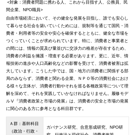
<対象：消費者問題に携わる人、これから目指す人、公務員、民
間企業、NPO職員>
自由市場経済において、その健全な発展を目指し、誰でも安心し
て暮らせる社会を築いていくためには、規制等を通じて国民・消
費者・利用者等の安全や安心を確保するとともに、健全な市場を
つくっていくことが求められています。特に、消費者と事業者と
の間には、情報の質及び量並びに交渉力の格差が存在するため、
消費者の利益を擁護・増進する必要があります。更に、近年、情
報技術の進歩や人口高齢化などの影響を受けて、消費者被害は拡
大しています。こうした中では、国・地方の消費者に関係する部
局のみならず、消費者と関わる企業、ＮＰＯ等の消費社会におけ
る様々な主体が、消費者行動やそれを巡る各種政策等について理
解を深めて、それを実践していかなければなりません。履修モデ
ルⅤ『消費者政策と市場の発展』は、消費者の安全と市場の発展
に関心のある方に参考となる科目群です。
Ａ群：基幹科目
ガバナンス研究、合意形成研究、NPO研
（政治・行政・
究、行政法と現代社会、消費者政策