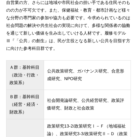
自営業の方、さらには地域や市民社会の担い手である住民そのも
のの力が不可欠です。また、保健福祉・教育・都市計画など様々
な分野の専門家の参加や協力も必要です。今求められているのは
社会問題の解決や共生社会の実現に向けて、多様な関係者の協働
を通じて新しい価値を生み出していける人材です。履修モデル
Ⅲ『「公共」の創生』は、民が主役となる新しい公共を目指す方
に向けた参考科目群です。
Ａ群：基幹科目
公共政策研究、ガバナンス研究、合意形
（政治・行政・
成研究、NPO研究
政策系）
Ｂ群：基幹科目
社会開発論研究、公共経営研究、政策評
（経営・経済・
価研究、財政と社会政策
財政系）
政策研究13-2/政策研究Ⅰ－Ｆ（地域福祉
論）、政策研究3-3/政策研究Ⅱ－Ｄ（政策