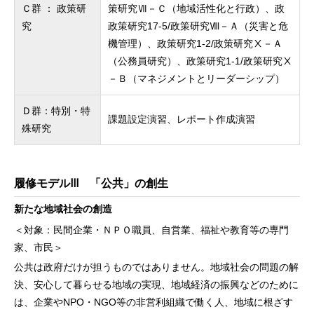
Ｃ群 ： 政策研
策研究Ⅶ－Ｃ（地域活性化と行政）、政
究
政策研究17-5/政策研究Ⅷ－Ａ（災害と危
機管理）、政策研究1-2/政策研究Ⅹ－Ａ
（公務員研究）、政策研究1-1/政策研究Ⅹ
－Ｂ（マネジメントとリーダーシップ）
Ｄ群：特別・特
課題設定演習、レポート作成演習
殊研究
履修モデルⅢ 「公共」の創生
新たな地域社会の創造
＜対象：民間企業・ＮＰＯ職員、自営業、福祉や教育等の専門
家、市民＞
公共は政府だけが担うものではありません。地域社会の問題の解
決、安心して暮らせる地域の実現、地域経済の振興などのために
は、企業やNPO・NGO等の非営利組織で働く人、地域に根ざす