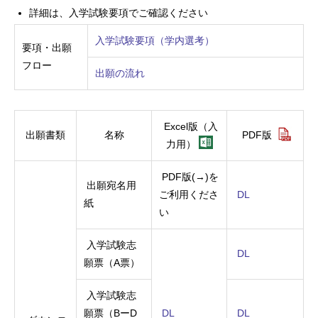
詳細は、入学試験要項でご確認ください
入学試験要項（学内選考）
要項・出願
フロー
出願の流れ
Excel版（入
出願書類
名称
PDF版
力用）
PDF
版
(→)
を
出願宛名用
ご利用くださ
DL
紙
い
入学試験志
DL
願票（A票）
入学試験志
願票（BーD
DL
DL