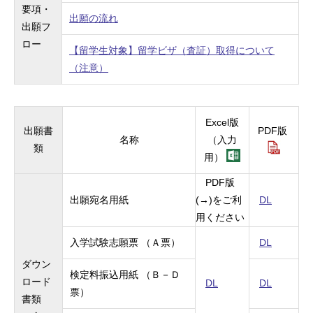
要項・
出願の流れ
出願フ
ロー
【留学生対象】留学ビザ（査証）取得について
（注意）
Excel版
出願書
PDF
版
名称
（入力
類
用）
PDF
版
出願宛名用紙
(→)
をご利
DL
用ください
入学試験志願票 （Ａ票）
DL
ダウン
検定料振込用紙 （Ｂ－Ｄ
ロード
DL
DL
票）
書類