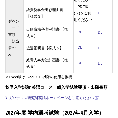
PDF
版
給費奨学金出願理由書
(→)
をご利
DL
【様式３】
用ください
ダウン
ロード
出願資格審査申請書 【様
DL
DL
書類
式４】
（該当
DL
者の
派遣証明書【様式５】
DL
み）
経費支弁方法計画書 【様
DL
DL
式６】
※
Excel
版は
Excel2016
以降の使用を推奨
秋季入学試験 英語コース一般入学試験要項・出願書類
ガバナンス研究科英語ホームページをご覧ください
2027年度 学内選考試験（2027年4月入学）