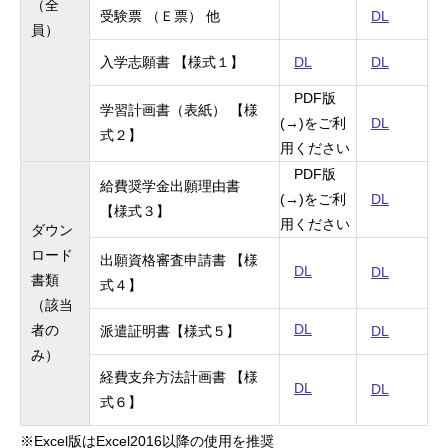
（全
受験票
（Ｅ票） 他
DL
員）
入学志願書 【様式１】
DL
DL
PDF
版
学習計画書（表紙） 【様
(→)
をご利
DL
式２】
用ください
PDF
版
給費奨学金出願理由書
(→)
をご利
DL
【様式３】
用ください
ダウン
ロード
出願資格審査申請書 【様
DL
DL
書類
式４】
（該当
DL
者の
派遣証明書【様式５】
DL
み）
経費支弁方法計画書 【様
DL
DL
式６】
※
Excel
版は
Excel2016
以降の使用を推奨