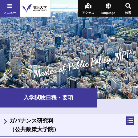
メニュー
アクセス
language
検索
Master of Public Policy, MPP
入学試験日程・要項
ガバナンス研究科
（公共政策大学院）