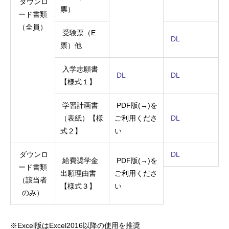
ダウンロ
票）
ード書類
（全員）
受験票（E
DL
票）他
入学志願書
DL
DL
【様式１】
学習計画書
PDF
版
(→)
を
（表紙）【様
ご利用くださ
DL
式２】
い
ダウンロ
DL
給費奨学金
PDF
版
(→)
を
ード書類
出願理由書
ご利用くださ
（該当者
【様式３】
い
のみ）
※
Excel
版は
Excel2016
以降の使用を推奨