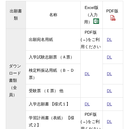
Excel版
出願書
PDF
版
名称
（入力
類
用）
PDF
版
出願宛名用紙
(→)
をご利
DL
用ください
入学試験志願票 （Ａ票）
DL
ダウン
検定料振込用紙 （Ｂ－Ｄ
ロード
DL
DL
票）
書類
（全
受験票
（Ｅ票） 他
DL
員）
入学志願書 【様式１】
DL
DL
PDF
版
学習計画書（表紙） 【様
(→)
をご利
DL
式２】
用ください