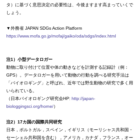
タ）に基づく意思決定の必要性は、今後ますます高まっていくで
しょう。
▼外務省 JAPAN SDGs Action Platform
https://www.mofa.go.jp/mofaj/gaiko/oda/sdgs/index.html
注1）小型データロガー
動物に取り付けて位置や体の動きなどを計測する記録計（例：
GPS）。データロガーを用いて動物の行動を調べる研究手法は
「バイオロギング」と呼ばれ、近年では野生動物の研究で多く用
いられている。
（日本バイオロギング研究会HP:
http://japan-
biologgingsci.org/home/
）
注2）17カ国の国際共同研究
日本，ポルトガル，スペイン，イギリス（モーリシャス共和国・
セーシェル共和国を含む），アメリカ，カナダ，フランス，オー