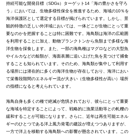
持続可能な開発目標（SDGs）ターゲット14「海の豊かさを守ろ
う」においては、生物多様性保全を推進するため、海域の10％を
海洋保護区として選定する目標が掲げられています。しかし、景
観的特徴の乏しい外洋域においては、一体どこが生物にとって重
要なのかを把握することは特に困難です。海鳥類は海洋の広範囲
を利用することに加え、動物プランクトンから魚類まで多様な海
洋生物を採食します。また、一部の海鳥種はマグロなどの大型魚
やイルカなどの鯨類が、海面表層に追い上げた魚を見つけて捕食
することも知られています。そのため、海鳥類が集中して利用す
る場所には潜在的に多くの海洋生物が存在しており、海洋におい
て栄養段階間のエネルギー流が大きい（生物多様性が高い）場所
の指標になると考えられています。
海鳥自身も多くの種で絶滅が危惧されており、彼らにとって重要
な海域を特定することによって、戦略的に漁業活動等との軋轢の
緩和することが可能になります。さらに、近年は再生可能エネル
ギーのひとつである洋上風力発電の建設が増えつつありますが、
一方で洋上を移動する海鳥類への影響が懸念されています。この