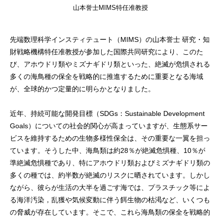
山本誉士MIMS特任准教授
先端数理科学インスティテュート（MIMS）の山本誉士 研究・知
財戦略機構特任准教授が参加した国際共同研究により、このた
び、アホウドリ類やミズナギドリ類といった、絶滅が危惧される
多くの海鳥種の保全を戦略的に推進するために重要となる海域
が、全球的かつ定量的に明らかとなりました。
近年、持続可能な開発目標（SDGs：Sustainable Development
Goals）についての社会的関心が高まっていますが、生態系サー
ビスを維持するための生物多様性保全は、その重要な一翼を担っ
ています。そうした中、海鳥類は約28％が絶滅危惧種、10％が
準絶滅危惧種であり、特にアホウドリ類およびミズナギドリ類の
多くの種では、約半数が絶滅のリスクに晒されています。しかし
ながら、彼らが生活の大半を過ごす海では、プラスチック等によ
る海洋汚染，乱獲や気候変動に伴う餌生物の枯渇など、いくつも
の脅威が存在しています。そこで、これら海鳥類の保全を戦略的