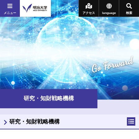
メニュー
アクセス
language
検索
Go Forward
研究・知財戦略機構
研究・知財戦略機構