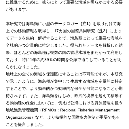
に推進するために、彼らにとって重要な海域を明らかにする必要
があります。
本研究では海鳥類に小型のデータロガー
（注1）
を取り付けて海
上での移動情報を取得し、17カ国の国際共同研究
（注2）
によっ
てデータを集約・解析することで、海鳥類にとって重要な海域を
全球的かつ定量的に推定しました。得られたデータを解析した結
果、ほとんどの海鳥種は複数の国の管理水域をまたがって利用し
ており、特に1年の約39％の時間を公海で過ごしていることが明
らかになりました。
地球上の全ての海域を保護区にすることは不可能ですが、本研究
で示したように、海鳥種が集中して生息する海域を定量的に特定
することで、より効果的かつ効率的な保全が可能になることが期
待されます。また、海鳥類をはじめ、政治的境界を越えて移動す
る動物種の保全においては、例えば公海における資源管理を担う
地域漁業管理機関（RFMOs：Regional Fisheries Management
Organizations）など、より積極的な国際協力体制が重要である
ことを提言しました。