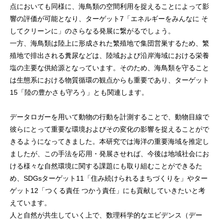
点においても同様に、海鳥類の空間利用を捉えることによって影
響の評価が可能となり、ターゲット7「エネルギーをみんなに そ
してクリーンに」のさらなる発展に繋がるでしょう。
一方、海鳥類は陸上に形成された繁殖地で集団営巣するため、繁
殖地で排出される糞尿などは、陸域および沿岸海域における栄養
塩の主要な供給源となっています。そのため、海鳥類を守ること
は生態系における物質循環の観点からも重要であり、ターゲット
15「陸の豊かさも守ろう」とも関連します。
データロガーを用いて動物の行動を計測することで、動物目線で
彼らにとって重要な環境およびその変化の影響を捉えることがで
きるようになってきました。本研究では海洋の重要海域を推定し
ましたが、この手法を応用・発展させれば、今後は地域社会にお
ける様々な自然環境に関する課題にも取り組むことができるた
め、SDGsターゲット11「住み続けられるまちづくりを」やター
ゲット12「つくる責任 つかう責任」にも貢献していきたいと考
えています。
人と自然が共生していく上で、数理科学的なエビデンス（デー