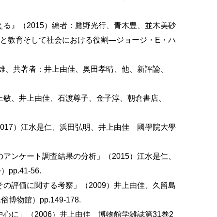
る』（2015）編者：鷹野光行、青木豊、並木美砂
館と教育そして社会における役割—ジョージ・E・ハ
信雄、共著者：井上由佳、奥田孝晴、他、新評論、
上敏、井上由佳、石渡尊子、金子淳、朝倉書店、
017）江水是仁、浜田弘明、井上由佳 國學院大學
アンケート調査結果の分析」（2015）江水是仁、
.41-56.
の評価に関する考察」（2009）井上由佳、久留島
館）pp.149-178.
に」（2006）井上由佳 博物館学雑誌第31巻2