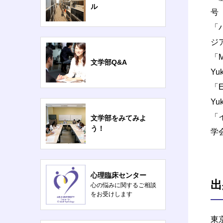
ル
号（
「
ジ
「Mu
文学部Q&A
Yuk
「Ev
Yuk
「
文学部をみてみよ
う！
学会
心理臨床センター
出
心の悩みに関するご相談
をお受けします
東