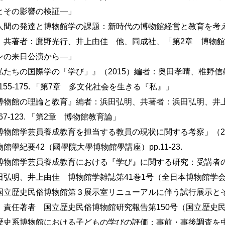
とその影響の検証—」
人間の発達と博物館学の課題：新時代の博物館経営と教育を考え
、共著者：鷹野光行、井上由佳 他、同成社、「第2章 博物
ンの来日公演から—」
私たちの国際学の「学び」』（2015）編者：奥田孝晴、椎野
.155-175. 「第7章 多文化社会を生きる『私』」
博物館の理論と教育』編者：浜田弘明、共著者：浜田弘明、井
.67-123. 「第2章 博物館教育論」
博物館学芸員養成教育を担当する教員の現状に関する考察」（2
物館學紀要42（國學院大學博物館學講座）pp.11-23.
博物館学芸員養成教育における『学び』に関する研究：受講者の
田弘明、井上由佳 博物館学雑誌第41巻1号（全日本博物館学会）pp
国立歴史民俗博物館第３展示室リニューアルに伴う試行展示とそ
、責任著者 国立歴史民俗博物館研究報告第150号（国立歴史民俗博物
歴史系博物館における子どもの学びの評価：事前・事後調査を中心