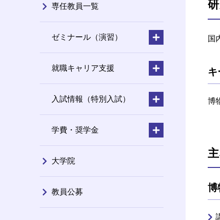
研
専任教員一覧
ゼミナール（演習）
国
就職キャリア支援
キ
入試情報（特別入試）
博
学費・奨学金
主
大学院
博
教員公募