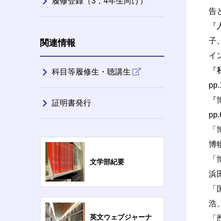
履修登録（3，4年生向け）
告
『
子
関連情報
イ
『
科目等履修生・聴講生
pp
『
証明書発行
pp
「
博
「
文学部紀要
浜
「
浩
英文ウェブジャーナ
「