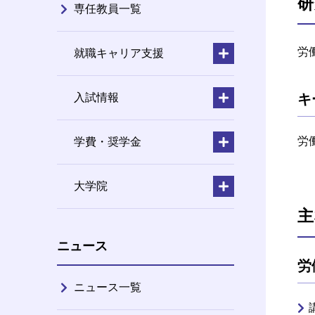
研
専任教員一覧
労
就職キャリア支援
キ
入試情報
労
学費・奨学金
大学院
主
ニュース
労
ニュース一覧