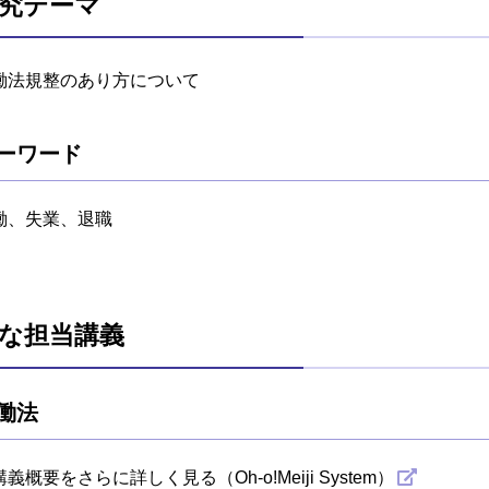
究テーマ
働法規整のあり方について
ーワード
働、失業、退職
な担当講義
働法
講義概要をさらに詳しく見る（Oh-o!Meiji System）