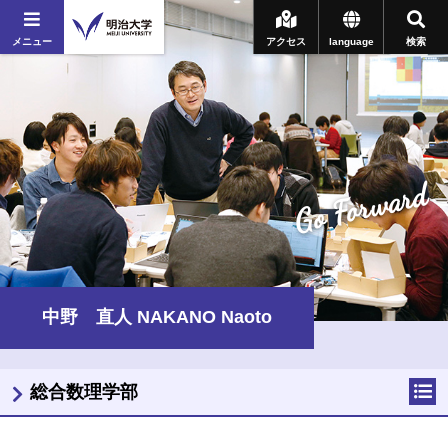
メニュー
アクセス
language
検索
Go Forward
中野 直人 NAKANO Naoto
総合数理学部