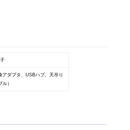
AN端子
 変換アダプタ、USBハブ
、天吊り
ーブル）