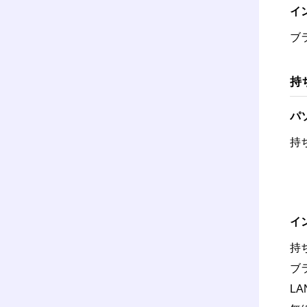
イ
ブ
持
パ
持
イ
持
ブ
L