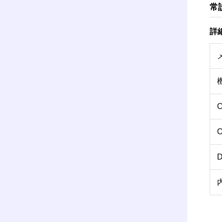
常
詳
O
O
D