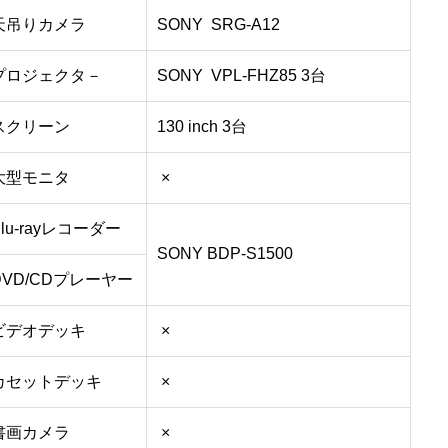
天吊りカメラ
SONY SRG-A12
プロジェクタ－
SONY VPL-FHZ85 3台
スクリーン
130 inch 3台
大型モニタ
×
lu-rayレコーダー
SONY BDP-S1500
VD/CDプレーヤー
ビデオデッキ
×
カセットデッキ
×
書画カメラ
×