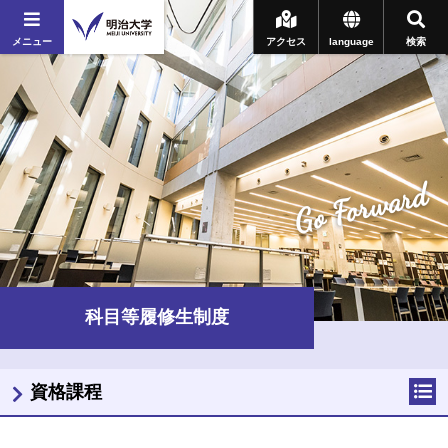
メニュー
アクセス
language
検索
Go Forward
科目等履修生制度
資格課程