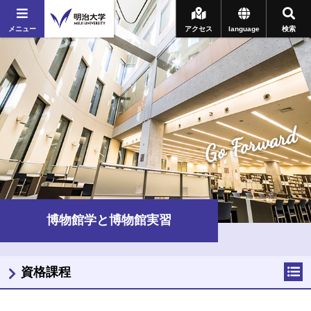
メニュー
アクセス
language
検索
Go Forward
博物館学と博物館実習
資格課程