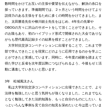
数時間をかけてお互いの主張や要望を伝えながら、解決の糸口を
探っていきます。準備期間では、２ヶ月という時間をかけてより
説得力のある主張をするために多くの時間をかけてきました。ま
た、太田勝造先生や柳川鋭士先生をはじめ、4年生の先輩や
OBOGの方々に沢山のサポートをして頂くことができました。そ
のお陰もあり、初のハイブリッド形式で開催された大会でありな
がらも歴代最高記録タイの結果を残すことができました。
大学対抗交渉コンペティションに出場することで、これまで学
部で学んできたことを現実にどのように応用できるのかを学ぶこ
とができたと実感しています。同時に、今年度の経験を踏まえて
得た学びと反省を次年度以降につなげられるよう、今後もゼミ活
動に邁進していきたいと思います。
3年 松城風汰さん
私は大学対抗交渉コンペティションに出場できたことで、より
法律を勉強したいと思う気持ちが強くなりました。これまでなん
となく勉強してきた法的知識を、もっと自分のものにしたい、も
っといろんな事例を見て自分の知見を深めたいと今は思っていま