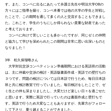
す。また、コンペに出るにあたって弁護士先生や明治大学OBの
方々にはご指導を賜り、コンペ本番では他の大学の学生と対戦し
たことで、この期間を通して多くの人と交流することもできまし
た。これこそ、学生のうちにしか得られない貴重な財産であった
と考えております。
コンペに向けて苦しいことも多かったですが、同じゼミの仲間
と協力して学びを深められたこの期間は非常に思い出深いものと
なりました！
3年 松久保瑠唯さん
大学対抗交渉コンペティション準備期間における英語班の活動
は、主に仲裁や交渉の検討・英語版書面作成・英語での壁打ちの
３つです。問題の検討については日本語で行うため、毎日日本語
班と共に検討教室で行っていました。毎日検討をしたことで、ゼ
ミ生との仲も深まりましたし、大変だけど楽しい日々を過ごせた
と思います。実際に英語で行っていたのは書面作成と壁打ちで
す。英語で行うため大変なこともありますが、先輩方がフォロー
して下さり、乗り越えることができました。