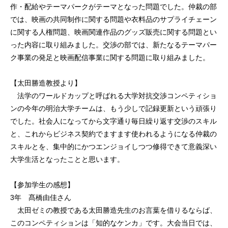
作・配給やテーマパークがテーマとなった問題でした。仲裁の部
では、映画の共同制作に関する問題や衣料品のサプライチェーン
に関する人権問題、映画関連作品のグッズ販売に関する問題とい
った内容に取り組みました。交渉の部では、新たなるテーマパー
ク事業の発足と映画配信事業に関する問題に取り組みました。
【太田勝造教授より】
法学のワールドカップと呼ばれる大学対抗交渉コンペティショ
ンの今年の明治大学チームは、もう少しで記録更新という頑張り
でした。社会人になってから文字通り毎日繰り返す交渉のスキル
と、これからビジネス契約でますます使われるようになる仲裁の
スキルとを、集中的にかつエンジョイしつつ修得できて意義深い
大学生活となったことと思います。
【参加学生の感想】
3年 髙橋由佳さん
太田ゼミの教授である太田勝造先生のお言葉を借りるならば、
このコンペティションは「知的なケンカ」です。大会当日では、