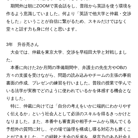
期間外は朝にZOOMで英会話をし、普段から英語を使う環境を
作るよう意識していました。何より「英語で他大学と仲裁・交渉
をした」ということが自信に繋がるため、スキルだけではなく
堂々と話す力も身に付くと思います。
3年 升谷亮さん
大会では、仲裁を東京大学、交渉を早稲田大学と対戦しまし
た。
本番に向けた2か月間の準備期間中、弁護士の先生方やOBの
方々の支援を受けながら、問題の読み込みやチームの主張の事前
書面の作成、プレゼンの練習を行いました。普段の授業で学んで
いる法学が実務でどのように使われているかを体感する機会とな
りました。
特に、仲裁に向けては「自分の考えをいかに端的にわかりやす
く伝えるか」という社会人として必須のスキルを得るきっかけと
なりました。また、本番中も審査員や相手チームから飛んでくる
予想外の質問に対し、その場で論理を構成し喋る対応力も磨くこ
とができました。この経験と大会の反省を、発言力のある社会人