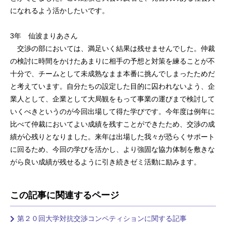
になれるよう活かしたいです。
3年 仙波まりあさん
交渉の部においては、満足いく結果は残せませんでした。仲裁
の検討に時間をかけたあまりに相手の予想と対策を練ることが不
十分で、チームとして未成熟なまま本番に挑んでしまったためだ
と考えています。自分たちの設定した目的に囚われないよう、企
業人として、企業として大局観をもって事業の運びまで検討して
いくべきというのが今回出場して得た学びです。今年度は例年に
比べて仲裁においてよい成績を残すことができたため、交渉の成
績が心残りとなりました。来年は出場した我々が恐らくサポート
に回るため、今回の学びを活かし、より強固な協力体制を敷きな
がら良い成績が残せるように引き続きゼミ活動に励みます。
この記事に関連するページ
第２０回大学対抗交渉コンペティションに関する記事