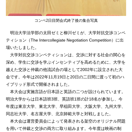
コンペ2日目閉会式終了後の集合写真
明治大学法学部の太田ゼミと柳川ゼミが、大学対抗交渉コンペ
ティション（The Intercollegiate Negotiation Competition）に出
場いたしました。
大学対抗交渉コンペティションは、交渉に対する社会の関心を
深め、学生に交渉を学ぶインセンティブを高めるために、大学を
越えた交渉と仲裁の他流試合の場として2002年に設立された大
会です。今年は2022年11月19日と20日の二日間に渡って初のハ
イブリッド形式で開催されました。
本大会は実施言語が日本語と英語の二つが設けられています。
明治大学からは日本語班3班、英語班1班の計18名が参加し、今
年度は東京大学、東北大学、早稲田大学、大阪大学、九州大学、
同志社大学、名古屋大学、北京師範大学と対戦しました。
本大会は運営委員会によって発表される架空のオリジナル問題
を用いて仲裁と交渉の両方に取り組みます。今年度は映画の制