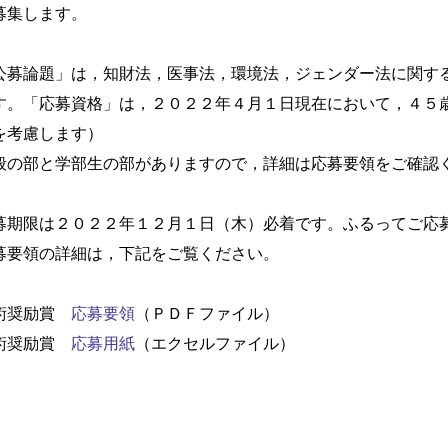
募集します。
公募論題」は，知財法，医事法，環境法，ジェンダー法に関す
す。「応募資格」は，２０２２年４月１日現在において，４５
を考慮します）
般の部と学部生の部がありますので，詳細は応募要領をご確認
募期限は２０２２年１２月１日（木）必着です。ふるってご応
募要領の詳細は，下記をご覧ください。
術奨励賞
応募要領
（ＰＤＦファイル）
術奨励賞
応募用紙
（エクセルファイル）