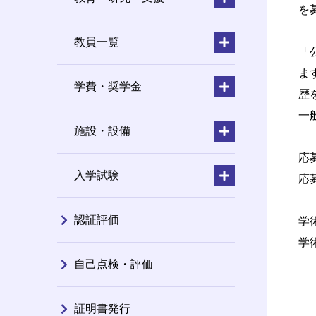
を
教員一覧
「
ま
学費・奨学金
歴
一
施設・設備
応
入学試験
応
認証評価
学
学
自己点検・評価
証明書発行