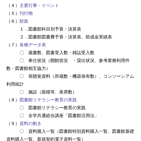
（４）
主要行事・イベント
（５）
刊行物
（６）
財政
１．図書館科目別予算・決算表
２．図書館図書費予算・決算表、助成金実績表
（７）
各種データ表
〇 蔵書数、図書受入数・雑誌受入数
〇 奉仕状況（開館状況 ・貸出状況、参考業務利用件
数・図書館相互協力）
〇 視聴覚資料（所蔵数・機器保有数）、コンソーシアム
利用統計
〇 施設（面積等、座席数）
（８）
図書館リテラシー教育の実践
〇 図書館リテラシー教育の実践
〇 全学共通総合講座「図書館活用法」
（９）
資料の動き
〇 資料購入一覧（図書館特別資料購入一覧、図書館基礎
資料購入一覧、新規契約電子資料一覧）