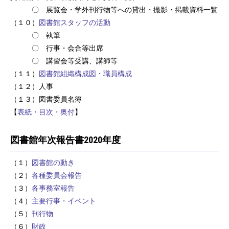
〇 展覧会・学外刊行物等への貸出・撮影・掲載資料一覧
（１０）
図書館スタッフの活動
〇 執筆
〇 行事・会合等出席
〇 講習会等受講、講師等
（１１）
図書館組織構成図・職員構成
（１２）人事
（１３）図書委員名簿
【
表紙・目次・奥付
】
図書館年次報告書2020年度
（１）
図書館の動き
（２）
各種委員会報告
（３）
各事務室報告
（４）
主要行事・イベント
（５）
刊行物
（６）
財政