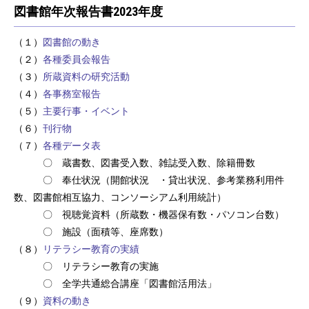
図書館年次報告書2023年度
（１）
図書館の動き
（２）
各種委員会報告
（３）
所蔵資料の研究活動
（４）
各事務室報告
（５）
主要行事・イベント
（６）
刊行物
（７）
各種データ表
〇 蔵書数、図書受入数、雑誌受入数、除籍冊数
〇 奉仕状況（開館状況 ・貸出状況、参考業務利用件
数、図書館相互協力、コンソーシアム利用統計）
〇 視聴覚資料（所蔵数・機器保有数・パソコン台数）
〇 施設（面積等、座席数）
（８）
リテラシー教育の実績
〇 リテラシー教育の実施
〇 全学共通総合講座「図書館活用法」
（９）
資料の動き