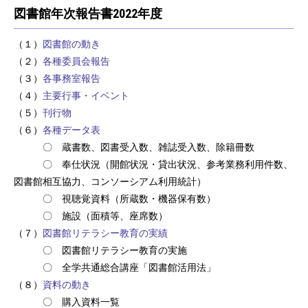
図書館年次報告書2022年度
（１）
図書館の動き
（２）
各種委員会報告
（３）
各事務室報告
（４）
主要行事・イベント
（５）
刊行物
（６）
各種データ表
〇 蔵書数、図書受入数、雑誌受入数、除籍冊数
〇 奉仕状況（開館状況・貸出状況、参考業務利用件数、
図書館相互協力、コンソーシアム利用統計）
〇 視聴覚資料（所蔵数・機器保有数）
〇 施設（面積等、座席数）
（７）
図書館リテラシー教育の実績
〇 図書館リテラシー教育の実施
〇 全学共通総合講座「図書館活用法」
（８）
資料の動き
〇 購入資料一覧