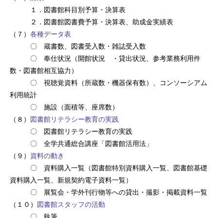
１．図書館科目別予算・決算表
２．図書館図書費予算・決算表、助成金実績表
（７）
各種データ表
〇 蔵書数、図書受入数・雑誌受入数
〇 奉仕状況（開館状況 ・貸出状況、参考業務利用件
数・図書館相互協力）
〇 視聴覚資料（所蔵数・機器保有数）、コンソーシアム
利用統計
〇 施設（面積等、座席数）
（８）
図書館リテラシー教育の実践
〇 図書館リテラシー教育の実践
〇 全学共通総合講座「図書館活用法」
（９）
資料の動き
〇 資料購入一覧（図書館特別資料購入一覧、図書館基礎
資料購入一覧、新規契約電子資料一覧）
〇 展覧会・学外刊行物等への貸出・撮影・掲載資料一覧
（１０）
図書館スタッフの活動
〇 執筆