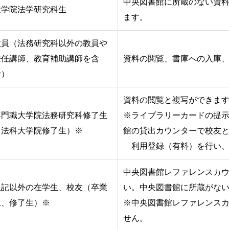
中央図書館に所蔵のない資
大学院法学研究科生
ます。
教員（法務研究科以外の教員や
兼任講師、教育補助講師を含
資料の閲覧、書庫への入庫、
む）
資料の閲覧と複写ができま
専門職大学院法務研究科修了生
※ライブラリーカードの提
（法科大学院修了生）※
館の貸出カウンターで校友
利用登録（有料）を行い、
中央図書館レファレンスカ
上記以外の在学生、校友（卒業
い。中央図書館に所蔵がな
生、修了生）※
※中央図書館レファレンス
せん。