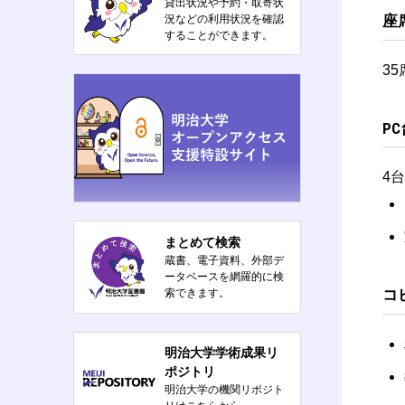
貸出状況や予約・取寄状
座
況などの利用状況を確認
することができます。
3
P
4
まとめて検索
蔵書、電子資料、外部デ
ータベースを網羅的に検
コ
索できます。
明治大学学術成果リ
ポジトリ
明治大学の機関リポジト