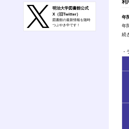
利
明治大学図書館公式
X（旧Twitter）
年
図書館の最新情報を随時
つぶやき中です！
年
@meiji_lib
続
・