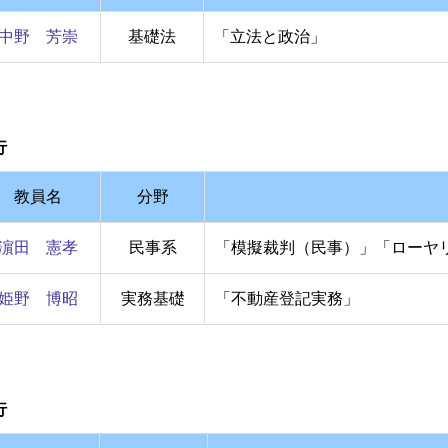
中野 芳崇
基礎法
「立法と政治」
行
教員名
分野
濵田 憲孝
民事系
「模擬裁判（民事）」「ローヤ
姫野 博昭
実務基礎
「不動産登記実務」
行