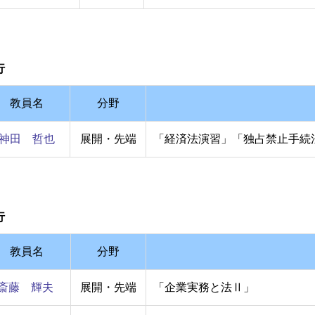
行
教員名
分野
神田 哲也
展開・先端
「経済法演習」「独占禁止手続
行
教員名
分野
斎藤 輝夫
展開・先端
「企業実務と法Ⅱ」