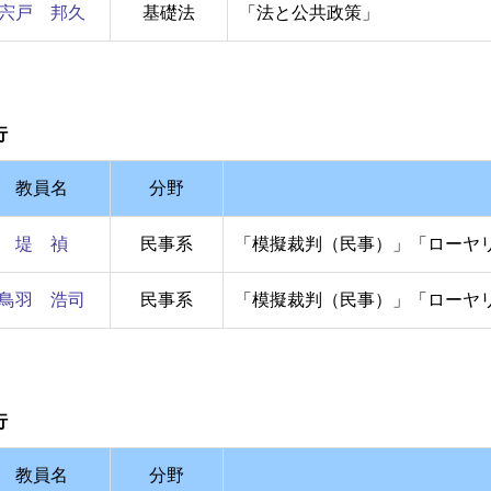
宍戸 邦久
基礎法
「法と公共政策」
行
教員名
分野
堤 禎
民事系
「模擬裁判（民事）」「ローヤ
鳥羽 浩司
民事系
「模擬裁判（民事）」「ローヤ
行
教員名
分野