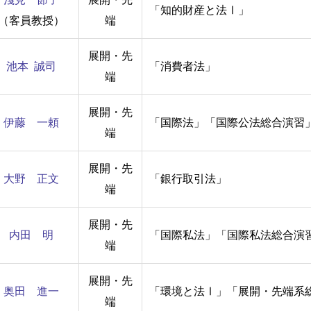
「知的財産と法Ⅰ」
（客員教授）
端
展開・先
池本 誠司
「消費者法」
端
展開・先
伊藤 一頼
「国際法」「国際公法総合演習
端
展開・先
大野 正文
「銀行取引法」
端
展開・先
内田 明
「国際私法」「国際私法総合演
端
展開・先
奥田 進一
「環境と法Ⅰ」「展開・先端系
端