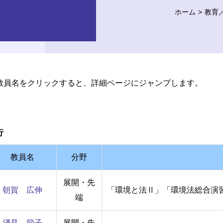
ホーム
教育
教員名をクリックすると、詳細ページにジャンプします。
行
教員名
分野
展開・先
朝賀 広伸
「環境と法Ⅱ」「環境法総合演
端
淺見 節子
展開・先