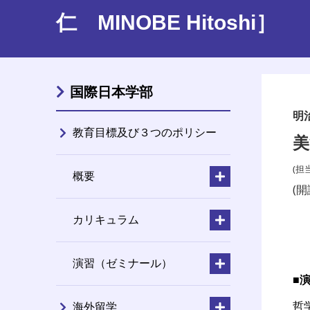
仁 MINOBE Hitoshi］
国際日本学部
明
教育目標及び３つのポリシー
美
(担
概要
(開
カリキュラム
演習（ゼミナール）
■演
哲
海外留学