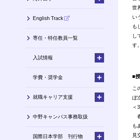
世
い
English Track
も
し
専任・特任教員一覧
す
入試情報
■授
学費・奨学金
こ
就職キャリア支援
ぼ
＜
春
中野キャンパス事務取扱
も
見
国際日本学部 刊行物