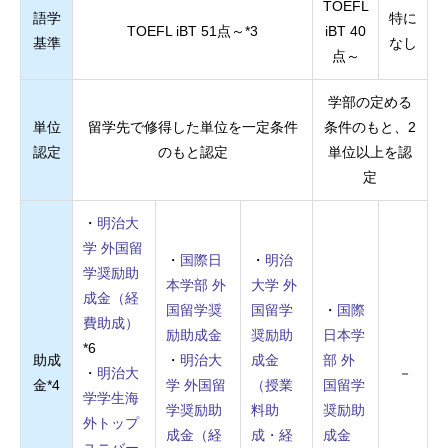
TOEFL
語学
特に
TOEFL iBT 51点～*3
iBT 40
基準
なし
点～
学部の定める
単位
留学先で修得した単位を一定条件
条件のもと、2
認定
のもと認定
単位以上を認
定
・
明治大
学 外国留
・
国際日
・
明治
学奨励助
本学部 外
大学 外
成金（経
国留学奨
国留学
・
国際
費助成）
励助成金
奨励助
日本学
*6
助成
・
明治大
成金
部 外
・
明治大
－
金*4
学 外国留
（授業
国留学
学学生海
学奨励助
料助
奨励助
外トップ
成金（経
成・経
成金
ユニバー