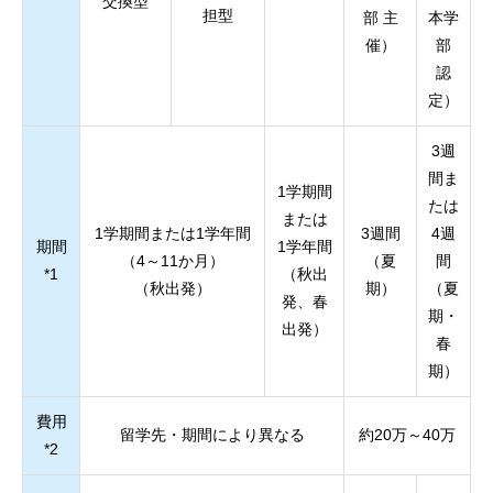
交換型
担型
部 主
本学
催）
部
認
定）
3週
間ま
1学期間
たは
または
1学期間または1学年間
3週間
4週
期間
1学年間
（4～11か月）
（夏
間
*1
（秋出
（秋出発）
期）
（夏
発、春
期・
出発）
春
期）
費用
留学先・期間により異なる
約20万～40万
*2