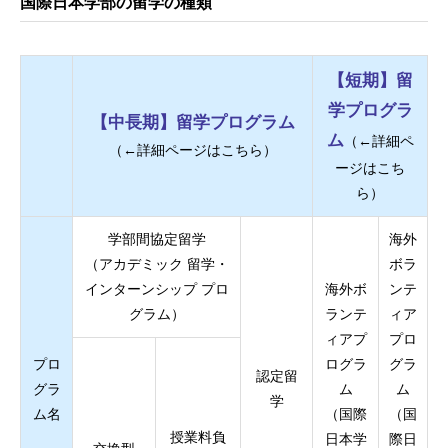
国際日本学部の留学の種類
【短期】留
学プログラ
【中長期】留学プログラム
ム
（←詳細ペ
（←詳細ページはこちら）
ージはこち
ら）
学部間協定留学
海外
（アカデミック 留学・
ボラ
インターンシップ プロ
海外ボ
ンテ
グラム）
ランテ
ィア
ィアプ
プロ
プロ
ログラ
グラ
認定留
グラ
ム
ム
学
ム名
（国際
（国
授業料負
日本学
際日