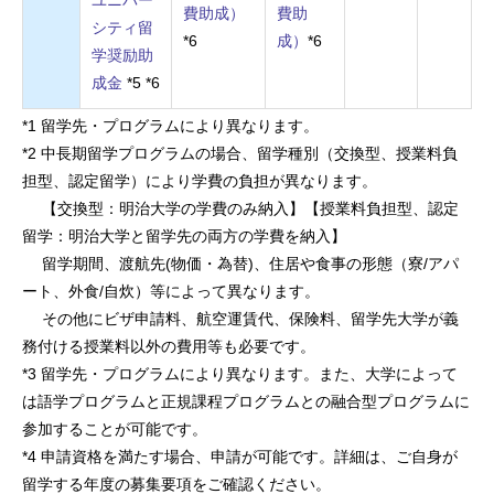
費助成）
費助
シティ留
*6
成）
*6
学奨励助
成金
*5 *6
*1 留学先・プログラムにより異なります。
*2 中長期留学プログラムの場合、留学種別（交換型、授業料負
担型、認定留学）により学費の負担が異なります。
【交換型：明治大学の学費のみ納入】【授業料負担型、認定
留学：明治大学と留学先の両方の学費を納入】
留学期間、渡航先(物価・為替)、住居や食事の形態（寮/アパ
ート、外食/自炊）等によって異なります。
その他にビザ申請料、航空運賃代、保険料、留学先大学が義
務付ける授業料以外の費用等も必要です。
*3 留学先・プログラムにより異なります。また、大学によって
は語学プログラムと正規課程プログラムとの融合型プログラムに
参加することが可能です。
*4 申請資格を満たす場合、申請が可能です。詳細は、ご自身が
留学する年度の募集要項をご確認ください。