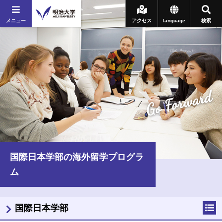
メニュー
アクセス
language
検索
Go Forward
国際日本学部の海外留学プログラ
ム
国際日本学部