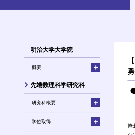
明治大学大学院
【
概要
勇
先端数理科学研究科
研究科概要
学位取得
博
シ