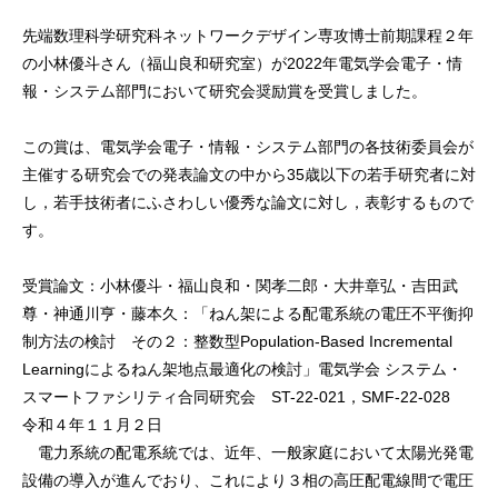
先端数理科学研究科ネットワークデザイン専攻博士前期課程２年
の小林優斗さん（福山良和研究室）が2022年電気学会電子・情
報・システム部門において研究会奨励賞を受賞しました。
この賞は、電気学会電子・情報・システム部門の各技術委員会が
主催する研究会での発表論文の中から35歳以下の若手研究者に対
し，若手技術者にふさわしい優秀な論文に対し，表彰するもので
す。
受賞論文：小林優斗・福山良和・関孝二郎・大井章弘・吉田武
尊・神通川亨・藤本久：「ねん架による配電系統の電圧不平衡抑
制方法の検討 その２：整数型Population-Based Incremental
Learningによるねん架地点最適化の検討」電気学会 システム・
スマートファシリティ合同研究会 ST-22-021，SMF-22-028
令和４年１１月２日
電力系統の配電系統では、近年、一般家庭において太陽光発電
設備の導入が進んでおり、これにより３相の高圧配電線間で電圧