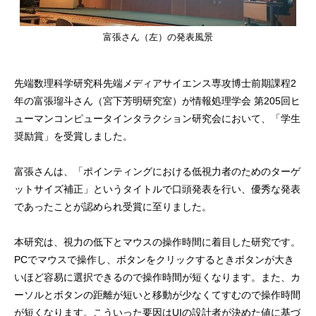
富張さん（左）の発表風景
先端数理科学研究科先端メディアサイエンス専攻博士前期課程2
年の富張瑠斗さん（宮下芳明研究室）が情報処理学会 第205回ヒ
ューマンコンピュータインタラクション研究会において、「学生
奨励賞」を受賞しました。
富張さんは、「ポインティングにおける低視力者のためのターゲ
ットサイズ補正」というタイトルで口頭発表を行い、優秀な発表
であったことが認められ受賞に至りました。
本研究は、視力の低下とマウスの操作時間に着目した研究です。
PCでマウスで操作し、ボタンをクリックするときボタンが大き
いほど容易に選択できるので操作時間が短くなります。また、カ
ーソルとボタンの距離が短いと移動が少なくてすむので操作時間
が短くなります。こういった要因はUIの設計者が決めた値に基づ