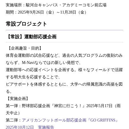
実施場所：駿河台キャンパス・アカデミーコモン前広場
期間：2025
年
9
月26日（金）～11月28日（金）
常設プロジェクト
【常設】運動部応援企画
【企画趣旨・目的】
体育会運動部の試合応援など、過去の人気プログラムの復刻のみ
ならず、
M-Navi
ならではの新しい発想で、
運動部等への応援イベントを企画する。様々なフィールドで活躍
する明大生を応援することで、
ピアサポートを体感するとともに、大学への帰属意識の高揚を図
る。
【実施企画】
第一弾：野球部応援企画『神宮に行こう！』2025年5月17日（雨
天中止）
第二弾：
アメリカンフットボール部応援企画『GO GRIFFINS』
2025年10月12日
実施報告