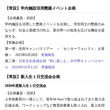
【常設】学内施設活用懇親イベント企画
【企画趣旨・目的】
学内施設を活用した懇親イベントを企画し、学生同士の懇親のみ
ならず、社会人基礎力の向上、新分野への知見を広げる機会を提
供する。
【実施企画】
第一弾：生田キャンパスツアー ～「センターフォレスト」を冒
険～ 2025年6月28日
実施報告
第二弾：
日本文化体感企画『和に親しむ』＠中野キャンパスホー
ル 2025年10月11日
実施報告
【常設】新入生１日交流会企画
2026年度新入生１日交流会
【企画趣旨・目的】
入学前教育の一環として、長年
M-Navi
で取り組まれてきた新入生
応援企画。ワークショップなど教育的要素も取り入れ、新入生同