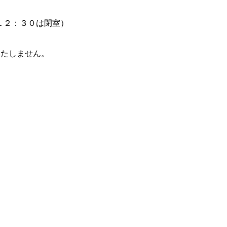
１２：３０は閉室）
いたしません。