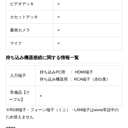
ビデオデッキ
×
カセットデッキ
×
書画カメラ
×
マイク
×
持ち込み機器接続に関する情報一覧
持ち込みPC用 ： HDMI端子
入力端子
持ち込み機器用 ： RCA端子（赤白黄）
常備品【ケ
×
ーブル】
※RGB端子・フォーン端子（ミニ）・LAN端子はwivia常設中の
ため使えません