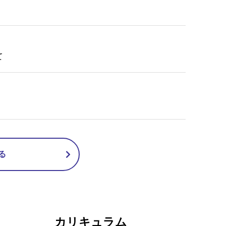
て
る
カリキュラム