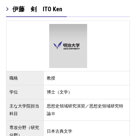
伊藤 剣 ITO Ken
職格
教授
学位
博士（文学）
主な大学院担当
思想史領域研究演習／思想史領域研究特
科目
論Ⅲ
専攻分野（研究
日本古典文学
分野）