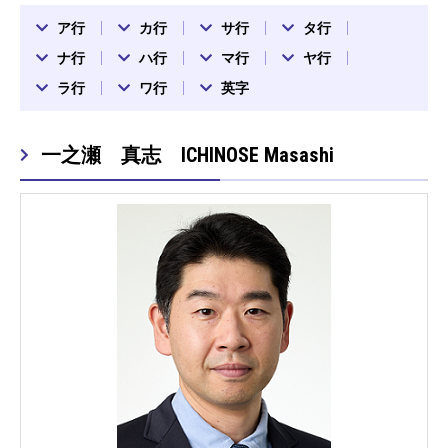
ア行
カ行
サ行
タ行
ナ行
ハ行
マ行
ヤ行
ラ行
ワ行
英字
一之瀬 真志 ICHINOSE Masashi