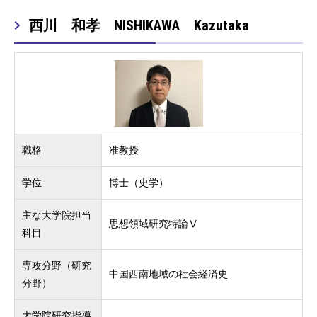
西川 和孝 NISHIKAWA Kazutaka
職格
准教授
学位
博士（史学）
主な大学院担当
思想領域研究特論Ⅴ
科目
専攻分野（研究
中国西南地域の社会経済史
分野）
大学院研究指導