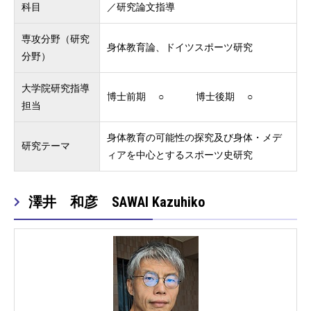
科目
／研究論文指導
専攻分野（研究
身体教育論、ドイツスポーツ研究
分野）
大学院研究指導
博士前期 ○ 博士後期 ○
担当
身体教育の可能性の探究及び身体・メデ
研究テーマ
ィアを中心とするスポーツ史研究
澤井 和彦 SAWAI Kazuhiko