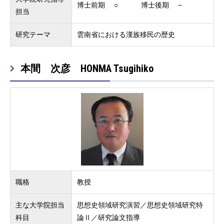
博士前期 ○ 博士後期 −
担当
研究テーマ
雲南省における漢族移民の歴史
本間 次彦 HONMA Tsugihiko
職格
教授
主な大学院担当
思想史領域研究演習／思想史領域研究特
科目
論Ⅱ／研究論文指導