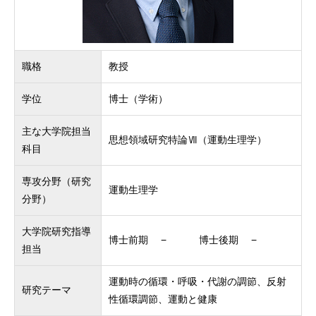
職格
教授
学位
博士（学術）
主な大学院担当
思想領域研究特論Ⅶ（運動生理学）
科目
専攻分野（研究
運動生理学
分野）
大学院研究指導
博士前期 − 博士後期 −
担当
運動時の循環・呼吸・代謝の調節、反射
研究テーマ
性循環調節、運動と健康