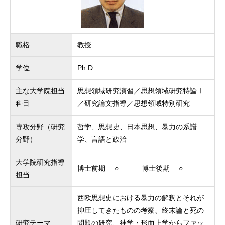
職格
教授
学位
Ph.D.
主な大学院担当
思想領域研究演習／思想領域研究特論Ⅰ
科目
／研究論文指導／思想領域特別研究
専攻分野（研究
哲学、思想史、日本思想、暴力の系譜
分野）
学、言語と政治
大学院研究指導
博士前期 ○ 博士後期 ○
担当
西欧思想史における暴力の解釈とそれが
抑圧してきたものの考察、終末論と死の
研究テーマ
問題の研究、神学・形而上学からファッ