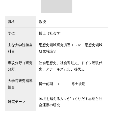
職格
教授
学位
博士（社会学）
主な大学院担当
思想史領域研究演習Ⅰ～Ⅳ，思想史領域
科目
研究特論Ⅵ
専攻分野（研究
社会思想史、社会運動史、ドイツ近現代
分野）
史、アナーキズム史、移民史
大学院研究指導
博士前期 ○ 博士後期 −
担当
国境を越える人々がつくりだす思想と社
研究テーマ
会運動の研究