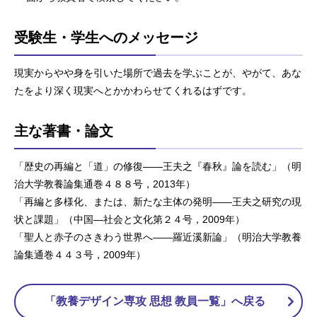
受験生・学生へのメッセージ
現実からやや身を引いた場所で過去を学ぶことが、やがて、あな
たをより深く現実へとかかわらせてくれるはずです。
主な著書・論文
「歴史の再編と「道」の修復——王夫之『春秋』論を読む」（明
治大学教養論集通巻４８８号，2013年）
「再編と多様化、または、新たな主体の発明——王夫之研究の現
状と課題」（中国—社会と文化第２４号，2009年）
「聖人と赤子のさきわう世界へ——羅近溪新論」（明治大学教養
論集通巻４４３号，2009年）
「教養デザイン専攻 思想 教員一覧」へ戻る