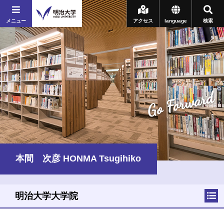
メニュー
アクセス
language
検索
Go Forward
本間 次彦 HONMA Tsugihiko
明治大学大学院