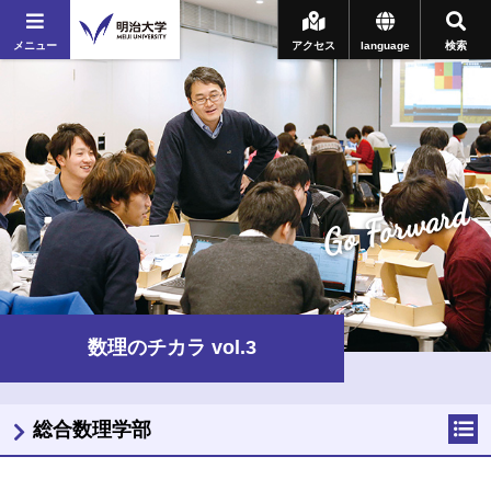
メニュー
アクセス
language
検索
Go Forward
数理のチカラ vol.3
総合数理学部