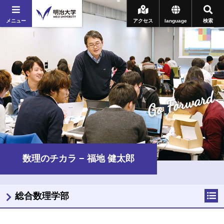
メニュー
アクセス
language
検索
Go Forward
数理のチカラ − 福地 健太郎
総合数理学部