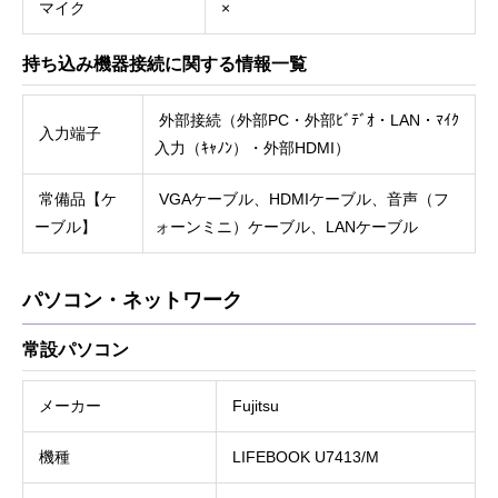
マイク
×
持ち込み機器接続に関する情報一覧
外部接続（外部PC・外部ﾋﾞﾃﾞｵ・LAN・ﾏｲｸ
入力端子
入力（ｷｬﾉﾝ）・外部HDMI）
常備品【ケ
VGAケーブル、HDMIケーブル、音声（フ
ーブル】
ォーンミニ）ケーブル、LANケーブル
パソコン・ネットワーク
常設パソコン
メーカー
Fujitsu
機種
LIFEBOOK U7413/M