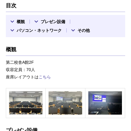
目次
概観
プレゼン設備
パソコン・ネットワーク
その他
概観
第二校舎A館2F
収容定員：70人
座席レイアウトは
こちら
プレゼン設備