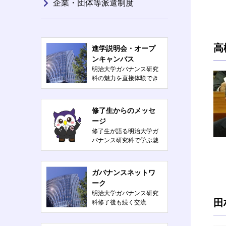
企業・団体等派遣制度
高
進学説明会・オープ
ンキャンバス
明治大学ガバナンス研究
科の魅力を直接体験でき
るイベント
修了生からのメッセ
ージ
修了生が語る明治大学ガ
バナンス研究科で学ぶ魅
力とは？
ガバナンスネットワ
ーク
明治大学ガバナンス研究
田
科修了後も続く交流