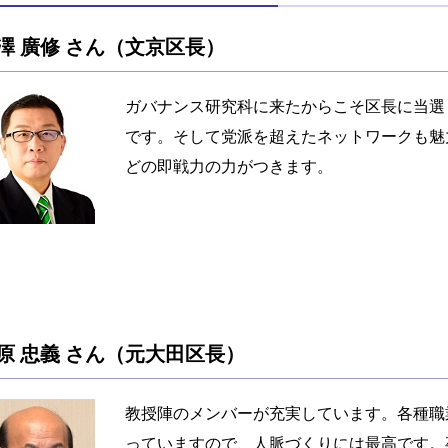
澤 廣修 さん（文京区長）
ガバナンス研究科に来たからこそ区長に当選
です。そして党派を超えたネットワークも魅
どの即戦力の力がつきます。
原 忠義 さん（元大田区長）
教授陣のメンバーが充実しています。各種職
っていますので、人脈づくりには最高です。