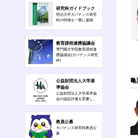
研究科ガイドブック
明治大学ガバナンス研究
科の特徴を一冊に凝縮
教育課程連携協議会
専門職大学院教育課程連
携協議会(ガバナンス研究
科)
亀
公益財団法人大学基
準協会
公益財団法人大学基準協
会の認証評価を受審し、
「公共政策系専門職大学
院基準に適合している」
と認定されました
教員公募
ガバナンス研究科教員公
募