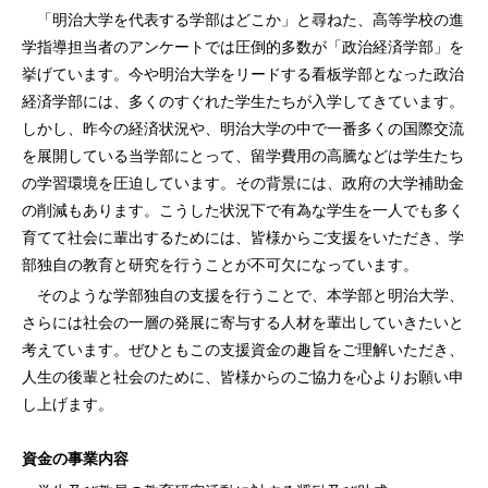
「明治大学を代表する学部はどこか」と尋ねた、高等学校の進
学指導担当者のアンケートでは圧倒的多数が「政治経済学部」を
挙げています。今や明治大学をリードする看板学部となった政治
経済学部には、多くのすぐれた学生たちが入学してきています。
しかし、昨今の経済状況や、明治大学の中で一番多くの国際交流
を展開している当学部にとって、留学費用の高騰などは学生たち
の学習環境を圧迫しています。その背景には、政府の大学補助金
の削減もあります。こうした状況下で有為な学生を一人でも多く
育てて社会に輩出するためには、皆様からご支援をいただき、学
部独自の教育と研究を行うことが不可欠になっています。
そのような学部独自の支援を行うことで、本学部と明治大学、
さらには社会の一層の発展に寄与する人材を輩出していきたいと
考えています。ぜひともこの支援資金の趣旨をご理解いただき、
人生の後輩と社会のために、皆様からのご協力を心よりお願い申
し上げます。
資金の事業内容