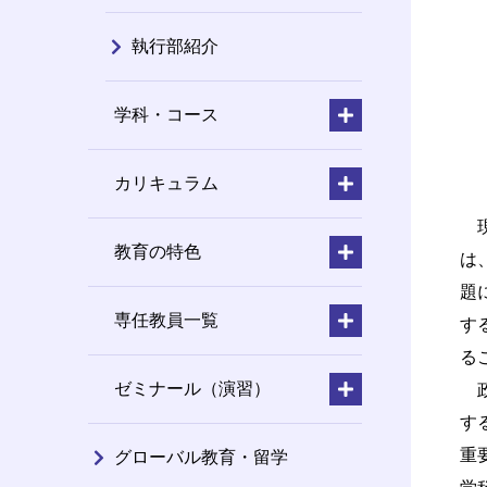
執行部紹介
学科・コース
カリキュラム
現
教育の特色
は
題
専任教員一覧
す
る
ゼミナール（演習）
政
す
重
グローバル教育・留学