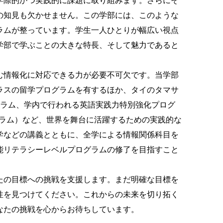
学際的かつ実践的に課題に取り組みます。さらにそ
の知見も欠かせません。この学部には、このような
ラムが整っています。学生一人ひとりが幅広い視点
学部で学ぶことの大きな特長、そして魅力であると
む情報化に対応できる力が必要不可欠です。当学部
ラスの留学プログラムを有するほか、タイのタマサ
グラム、学内で行われる英語実践力特別強化プログ
グラム）など、世界を舞台に活躍するための実践的な
学などの講義とともに、全学による情報関係科目を
能リテラシーレベルプログラムの修了を目指すこと
たの目標への挑戦を支援します。まだ明確な目標を
性を見つけてください。これからの未来を切り拓く
なたの挑戦を心からお待ちしています。