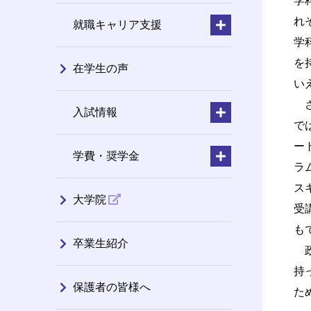
学
れ
就職キャリア支援
学
を
在学生の声
い
さ
入試情報
で
ー
学費・奨学金
ラ
ス
大学院
受
も
卒業生紹介
政
持
保護者の皆様へ
た