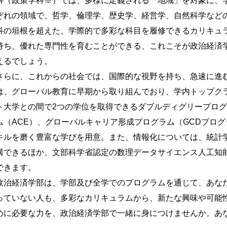
科（政策学科※）では、多様に定義される「地域」を対象に、
ぞれの領域で、哲学、倫理学、歴史学、経営学、自然科学など
科の垣根を超えた、学際的で多彩な科目を履修できるカリキュ
持ち、優れた専門性を育むことができる、これこそが政治経済
えるでしょう。
らに、これからの社会では、国際的な視野を持ち、急速に進
は、グローバル教育に早期から取り組んでおり、学内トップク
ト大学との間で2つの学位を取得できるダブルディグリープロ
ム（ACE）、グローバルキャリア形成プログラム（GCDプロ
キルを磨く豊富な学びを用意。また、情報化については、統計
講できるほか、文部科学省認定の数理データサイエンス人工知
できます。
治経済学部は、学部及び全学でのプログラムを通じて、あな
っていない人も、多彩なカリキュラムから、新たな興味や可能
めに必要な力を、政治経済学部で一緒に身につけませんか。あ