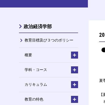
政治経済学部
2
教育目標及び３つのポリシー
概要
学科・コース
夏
カリキュラム
【
教育の特色
８