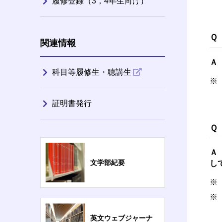
履修登録（3，4年生向け）
Ｑ
関連情報
Ａ
科目等履修生・聴講生
※
証明書発行
Ｑ
Ａ
文学部紀要
し
※
※
英文ウェブジャーナ