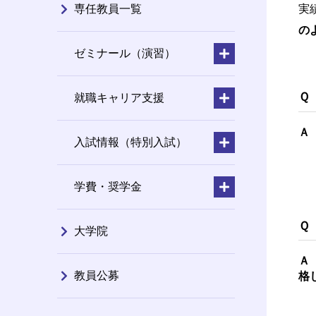
専任教員一覧
実
の
ゼミナール（演習）
Ｑ
就職キャリア支援
Ａ
入試情報（特別入試）
学費・奨学金
Ｑ
大学院
Ａ
教員公募
格