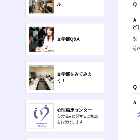
Ｑ
ル
Ａ
ど
※
文学部Q&A
そ
文学部をみてみよ
う！
Ｑ
Ａ
心理臨床センター
心の悩みに関するご相談
をお受けします