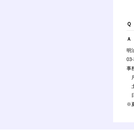
Ｑ
Ａ
明
03
事
月
土
日
※