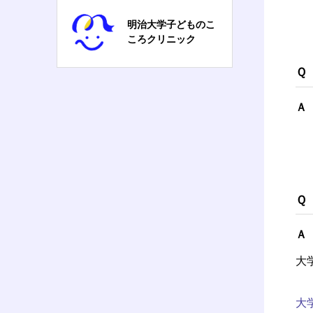
明治大学子どものこ
ころクリニック
Ｑ
Ａ
Ｑ
Ａ
大
大