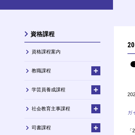
資格課程
2
資格課程案内
教職課程
学芸員養成課程
2
社会教育主事課程
ガ
司書課程
「