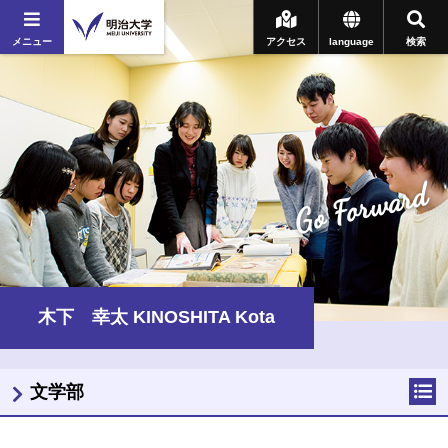
メニュー
アクセス
language
検索
Go Forward
木下 幸太 KINOSHITA Kota
文学部