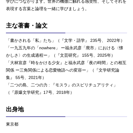
学びにつながります。世界の機微に触れる感受性、そしてそれを
表現する言葉と論理を一緒に学びましょう。
主な著書・論文
「書かされる「私」たち」（『文学・語学』 235号、 2022年）
「一九五九年の「nowhere」 ー福永武彦「廃市」における〈懐
かしさ〉の生成過程ー」（『文芸研究』 155号、2025年）
「大林宣彦『時をかける少女』と福永武彦「夜の時間」との相互
関係 ー三角関係による恋愛物語への変容ー」（『文学研究論
集』 55号、2021年）
「二つの島、二つの力 : 『モスラ』のスピリチュアリティ」
（『原爆文学研究』17号、2018年）
出身地
東京都