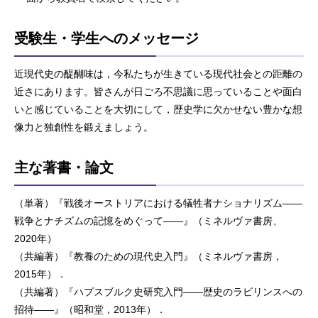
受験生・学生へのメッセージ
近現代史の醍醐味は，今私たちが生きている現代社会との距離の
近さにあります。皆さんが日ごろ不思議に思っていることや面白
いと感じていることを大切にして，歴史学に欠かせない豊かな想
像力と独創性を鍛えましょう。
主な著書・論文
（単著）『戦後オーストリアにおける犠牲者ナショナリズム——
戦争とナチズムの記憶をめぐって——』（ミネルヴァ書房、
2020年）
（共編著）『教養のための現代史入門』（ミネルヴァ書房，
2015年）．
（共編著）『ハプスブルク史研究入門——歴史のラビリンスへの
招待——』（昭和堂，2013年）．