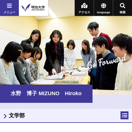
メニュー
アクセス
language
検索
Go Forward
水野 博子 MIZUNO Hiroko
文学部