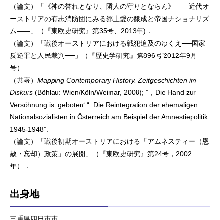
（論文）「《神の誉れとなり、隣人の守りとならん》——近代オ
ーストリアの有志消防団にみる郷土愛の醸成と帝国ナショナリズ
ム——」（『東欧史研究』第35号、2013年)．
（論文）「戦後オーストリアにおける戦犯追及のゆくえ──国家
反逆罪と人民裁判──」（『歴史学研究』第896号’2012年9月
号）
（共著）
Mapping Contemporary History. Zeitgeschichten im
Diskurs
(Böhlau: Wien/Köln/Weimar, 2008); ”，Die Hand zur
Versöhnung ist geboten‘.“: Die Reintegration der ehemaligen
Nationalsozialisten in Österreich am Beispiel der Amnestiepolitik
1945-1948”.
（論文）「戦後初期オーストリアにおける「アムネスティー（恩
赦・忘却）政策」の展開」（『東欧史研究』第24号，2002
年）．
出身地
三重県四日市市