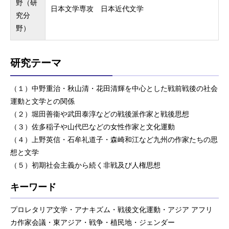
野（研
日本文学専攻 日本近代文学
究分
野）
研究テーマ
（１）中野重治・秋山清・花田清輝を中心とした戦前戦後の社会
運動と文学との関係
（２）堀田善衞や武田泰淳などの戦後派作家と戦後思想
（３）佐多稲子や山代巴などの女性作家と文化運動
（４）上野英信・石牟礼道子・森崎和江など九州の作家たちの思
想と文学
（５）初期社会主義から続く非戦及び人権思想
キーワード
プロレタリア文学・アナキズム・戦後文化運動・アジア アフリ
カ作家会議・東アジア・戦争・植民地・ジェンダー