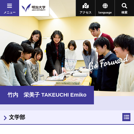
メニュー
アクセス
language
検索
Go Forward
竹内 栄美子 TAKEUCHI Emiko
文学部