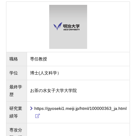
職格
専任教授
学位
博士(人文科学）
最終学
お茶の水女子大学大学院
歴
研究業
https://gyoseki1.meiji.jp/html/100000363_ja.html
績等
専攻分