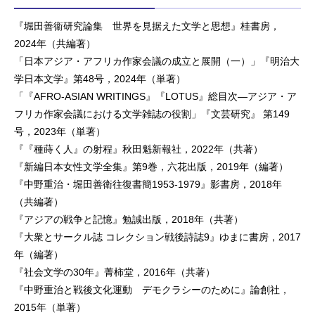
『堀田善衞研究論集 世界を見据えた文学と思想』桂書房，
2024年（共編著）
「日本アジア・アフリカ作家会議の成立と展開（一）」『明治大
学日本文学』第48号，2024年（単著）
「『AFRO-ASIAN WRITINGS』『LOTUS』総目次—アジア・ア
フリカ作家会議における文学雑誌の役割」『文芸研究』 第149
号，2023年（単著）
『『種蒔く人』の射程』秋田魁新報社，2022年（共著）
『新編日本女性文学全集』第9巻，六花出版，2019年（編著）
『中野重治・堀田善衛往復書簡1953-1979』影書房，2018年
（共編著）
『アジアの戦争と記憶』勉誠出版，2018年（共著）
『大衆とサークル誌 コレクション戦後詩誌9』ゆまに書房，2017
年（編著）
『社会文学の30年』菁柿堂，2016年（共著）
『中野重治と戦後文化運動 デモクラシーのために』論創社，
2015年（単著）