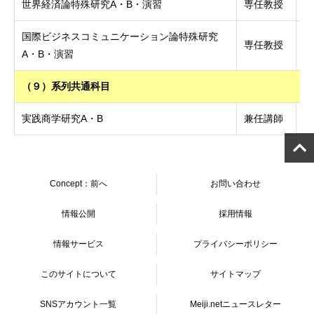
世界経済論特殊研究A・B・演習
専任教授
国際ビジネスコミュニケーション論特殊研究
専任教授
博
A・B・演習
（９）系列共通科目
実践商学研究A・B
兼任講師
Concept：前へ
お問い合わせ
情報公開
採用情報
情報サービス
プライバシーポリシー
このサイトについて
サイトマップ
SNSアカウント一覧
Meiji.netニュースレター