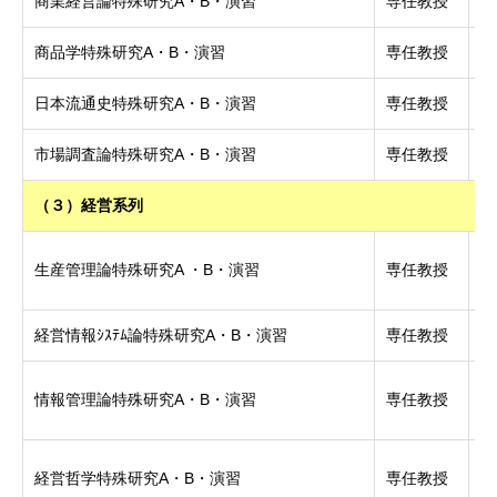
商業経営論特殊研究A・B・演習
専任教授
博
商品学特殊研究A・B・演習
専任教授
博
日本流通史特殊研究A・B・演習
専任教授
商
市場調査論特殊研究A・B・演習
専任教授
（３）経営系列
博
生産管理論特殊研究A ・B・演習
専任教授
学
経営情報ｼｽﾃﾑ論特殊研究A・B・演習
専任教授
博
情報管理論特殊研究A・B・演習
専任教授
博
経営哲学特殊研究A・B・演習
専任教授
博