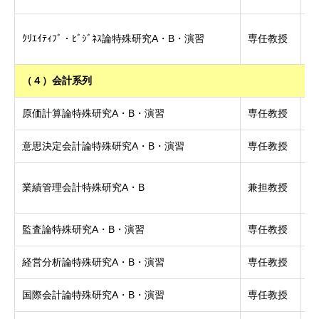
博
ｸﾘｴｲﾃｨﾌﾞ・ﾋﾞｼﾞﾈｽ論特殊研究A・B・演習
専任教授
学
（４）会計系列
原価計算論特殊研究A・B・演習
専任教授
博
意思決定会計論特殊研究A・B・演習
専任教授
博
博
業績管理会計特殊研究A・B
兼担教授
学
監査論特殊研究A・B・演習
専任教授
博
経営分析論特殊研究A・B・演習
専任教授
博
国際会計論特殊研究A・B・演習
専任教授
博