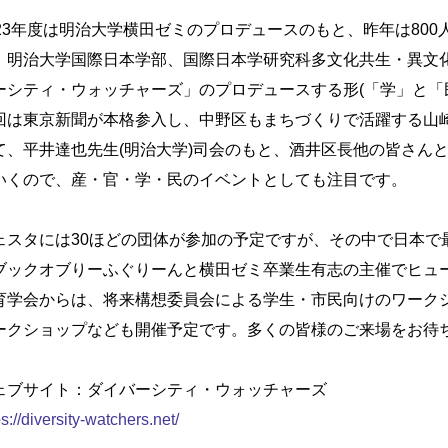
023年度は明治大学横田ゼミのプロデュースのもと、昨年は800
、明治大学国際日本学部、国際日本学研究科多文化共生・異文
ーシティ・ウォッチャーズ」のプロデュースする形(「学」と「
回は東京新聞が本格参入し、中野区もまちづくりで活躍する山
て、平井達也先生(明治大学)司会のもと、酒井区長他の皆さん
いくので、産・官・学・民のイベントとしても注目です。
ェスタには30ほどの団体が参加の予定ですが、その中で日本で
ブックオブりーふぐりーんと横田ゼミ卒業生有志の主催でヒュ
育学会からは、将来構想委員会による学生・市民向けのワーク
ークショップなども開催予定です。多くの皆様のご来場をお待
ェブサイト：ダイバーシティ・ウォッチャーズ
ps://diversity-watchers.net/