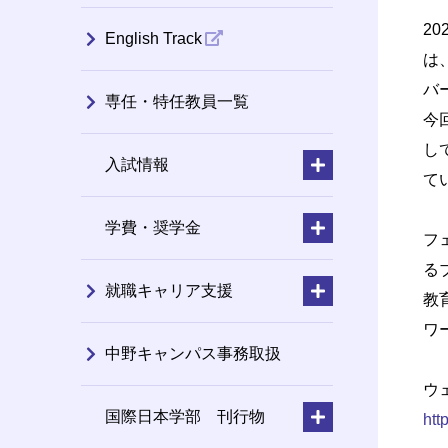
2
English Track
は
バ
専任・特任教員一覧
今
し
入試情報
て
学費・奨学金
フ
る
就職キャリア支援
教
ワ
中野キャンパス事務取扱
ウ
国際日本学部 刊行物
htt