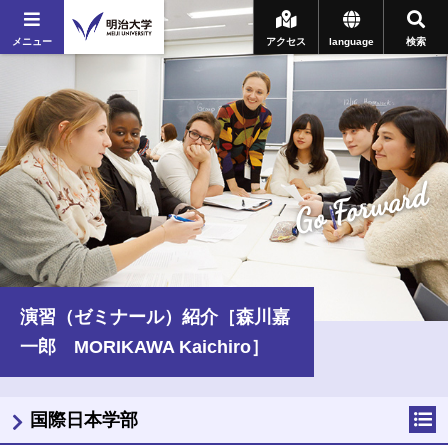
メニュー
アクセス
language
検索
Go Forward
演習（ゼミナール）紹介［森川嘉
一郎 MORIKAWA Kaichiro］
国際日本学部