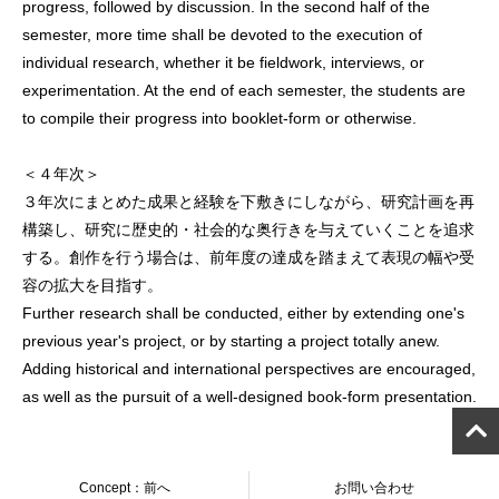
progress, followed by discussion. In the second half of the
semester, more time shall be devoted to the execution of
individual research, whether it be fieldwork, interviews, or
experimentation. At the end of each semester, the students are
to compile their progress into booklet-form or otherwise.
＜４年次＞
３年次にまとめた成果と経験を下敷きにしながら、研究計画を再
構築し、研究に歴史的・社会的な奥行きを与えていくことを追求
する。創作を行う場合は、前年度の達成を踏まえて表現の幅や受
容の拡大を目指す。
Further research shall be conducted, either by extending one's
previous year's project, or by starting a project totally anew.
Adding historical and international perspectives are encouraged,
as well as the pursuit of a well-designed book-form presentation.
Concept：前へ
お問い合わせ