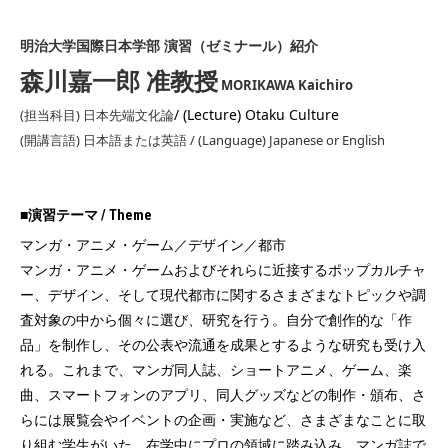
明治大学国際日本学部 演習（ゼミナール）紹介
森川嘉一郎 准教授
MORIKAWA Kaichiro
/ (Lecture) Otaku Culture
(担当科目) 日本先端文化論
(開講言語) 日本語または英語 / (Language) Japanese or English
■演習テーマ / Theme
マンガ・アニメ・ゲーム／デザイン／都市
マンガ・アニメ・ゲームおよびそれらに近接するポップカルチャ
ー、デザイン、そして現代都市に関するさまざまなトピックや調
査対象の中から個々に選び、研究を行う。自分で創作的な「作
品」を制作し、その公表や流通を成果とするような研究も受け入
れる。これまで、マンガ同人誌、ショートアニメ、ゲーム、楽
曲、スマートフォンのアプリ、同人グッズなどの制作・頒布、さ
らには展覧会やイベントの企画・実施など、さまざまなことに取
り組む学生がいた。在学中にプロの領域に踏み込み、マンガ誌で