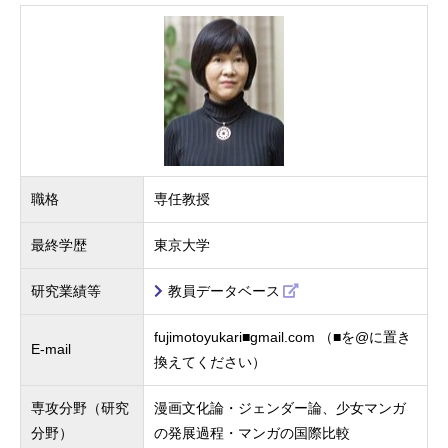
職格
専任教授
最終学歴
東京大学
研究業績等
教員データベース
fujimotoyukari■gmail.com （■を@に置き
E-mail
換えてください）
専攻分野（研究
漫画文化論・ジェンダー論、少女マンガ
分野）
の発展過程・マンガの国際比較