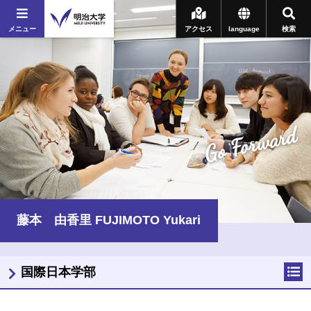
メニュー
アクセス
language
検索
Go Forward
藤本 由香里 FUJIMOTO Yukari
国際日本学部