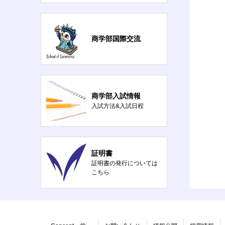
商学部国際交流
商学部入試情報
入試方法&入試日程
証明書
証明書の発行については
こちら