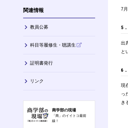
7
関連情報
教員公募
5
出
科目等履修生・聴講生
と
証明書発行
6
リンク
現
っ
き
商学部の現場
「商」のイイトコ最前
線！